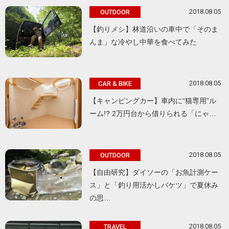
2018.08.05
OUTDOOR
【釣りメシ】林道沿いの車中で「そのま
んま」な冷やし中華を食べてみた
2018.08.05
CAR & BIKE
【キャンピングカー】車内に“猫専用”ル
ーム!? 2万円台から借りられる「にゃ…
2018.08.05
OUTDOOR
【自由研究】ダイソーの「お魚計測ケー
ス」と「釣り用活かしバケツ」で夏休み
の思…
2018.08.05
TRAVEL