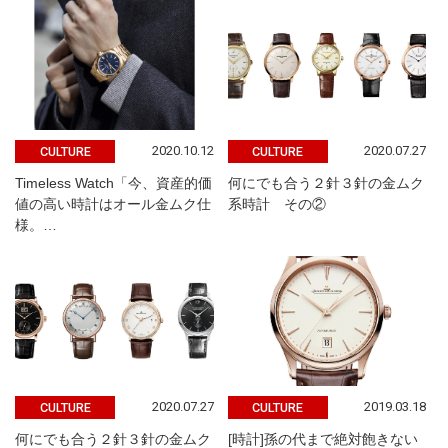
2020.10.12
2020.07.27
CULTURE
CULTURE
Timeless Watch「今、資産的価
何にでも合う２針３針の金ムク
値の高い時計はオール金ムク仕
系時計 その②
様。…
2020.07.27
2019.03.18
CULTURE
CULTURE
何にでも合う２針３針の金ムク
[時計]孫の代まで絶対飽きない