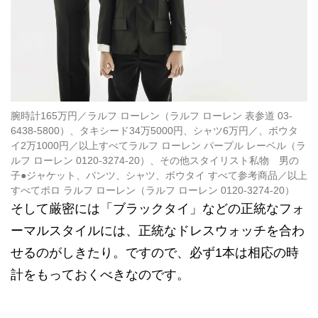
腕時計165万円／ラルフ ローレン（ラルフ ローレン 表参道 03-
6438-5800）、タキシード34万5000円、シャツ6万円／、ボウタ
イ2万1000円／以上すべてラルフ ローレン パープル レーベル（ラ
ルフ ローレン 0120-3274-20）、その他スタイリスト私物 男の
子●ジャケット、パンツ、シャツ、ボウタイ すべて参考商品／以上
すべてポロ ラルフ ローレン（ラルフ ローレン 0120-3274-20）
そして厳密には「ブラックタイ」などの正統なフォ
ーマルスタイルには、正統なドレスウォッチを合わ
せるのがしきたり。ですので、必ず1本は相応の時
計をもっておくべきなのです。