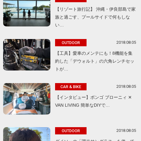
【リゾート旅行記】 沖縄・伊良部島で家
族と過ごす、プールサイドで何もしな
い…
2018.08.05
OUTDOOR
【工具】愛車のメンテにも！8機能を集
約した「デウォルト」の六角レンチセッ
トが…
2018.08.05
CAR & BIKE
【インタビュー】ボンゴ ブローニィ ✕
VAN LIVING 簡単なDIYで…
2018.08.05
OUTDOOR