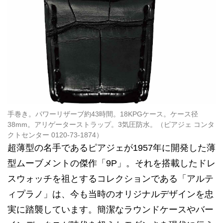
手巻き。パワーリザーブ約43時間。18KPGケース。ケース径
38mm。アリゲーターストラップ。3気圧防水。（ピアジェ コンタ
クトセンター 0120-73-1874）
超薄型の名手であるピアジェが1957年に開発した薄
型ムーブメントの傑作「9P」。それを搭載したドレ
スウォッチを祖とするコレクションである「アルテ
ィプラノ」は、今も当時のオリジナルデザインを忠
実に踏襲しています。簡潔なラウンドケースやバー