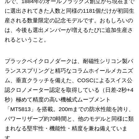
ルで、1884年のオールブラックス創立から現在まで
に選出されてきた人数と同様の1181個だけが初回生
産される数量限定の記念モデルです。おもしろいの
は、今後も選出メンバーが増えるたびに追加生産さ
れるということ。
ブラックベイクロノダークは、耐磁性シリコン製バ
ランススプリングと精巧なコラムホイールメカニズ
ム、垂直クラッチを備えた、COSCによるスイス公
認クロノメーター認定を取得している（日差-2秒+4
秒）極めて精度の高い機械式ムーブメント
「MT5813」を搭載。200mまでの防水性能を誇り、
パワーリザーブ約70時間と、他のモデルと同様に類
まれなる堅牢性・機能性・精度を兼ね備えていま
す。