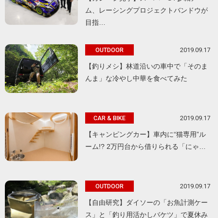
ム、レーシングプロジェクトバンドウが
目指…
2019.09.17
OUTDOOR
【釣りメシ】林道沿いの車中で「そのま
んま」な冷やし中華を食べてみた
2019.09.17
CAR & BIKE
【キャンピングカー】車内に“猫専用”ル
ーム!? 2万円台から借りられる「にゃ…
2019.09.17
OUTDOOR
【自由研究】ダイソーの「お魚計測ケー
ス」と「釣り用活かしバケツ」で夏休み