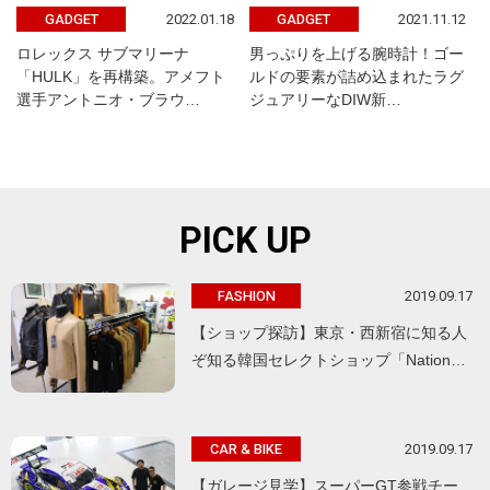
2022.01.18
2021.11.12
GADGET
GADGET
ロレックス サブマリーナ
男っぷりを上げる腕時計！ゴー
「HULK」を再構築。アメフト
ルドの要素が詰め込まれたラグ
選手アントニオ・ブラウ…
ジュアリーなDIW新…
PICK UP
2019.09.17
FASHION
【ショップ探訪】東京・西新宿に知る人
ぞ知る韓国セレクトショップ「Nation…
2019.09.17
CAR & BIKE
【ガレージ見学】スーパーGT参戦チー