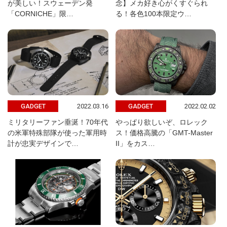
が美しい！スウェーデン発
念】メカ好き心がくすぐられ
「CORNICHE」限…
る！各色100本限定ウ…
2022.03.16
2022.02.02
GADGET
GADGET
ミリタリーファン垂涎！70年代
やっぱり欲しいぞ、ロレック
の米軍特殊部隊が使った軍用時
ス！価格高騰の「GMT-Master
計が忠実デザインで…
II」をカス…