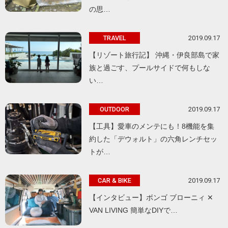
の思…
2019.09.17
TRAVEL
【リゾート旅行記】 沖縄・伊良部島で家
族と過ごす、プールサイドで何もしな
い…
2019.09.17
OUTDOOR
【工具】愛車のメンテにも！8機能を集
約した「デウォルト」の六角レンチセッ
トが…
2019.09.17
CAR & BIKE
【インタビュー】ボンゴ ブローニィ ✕
VAN LIVING 簡単なDIYで…