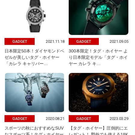
2021.11.18
2021.09.05
GADGET
GADGET
日本限定50本！ダイヤモンドベ
300本限定！タグ・ホイヤー よ
ゼルが美しいタグ・ホイヤー
り日本限定モデル「タグ・ホイ
「カレラ キャリバー…
ヤー カレラ キ…
2020.08.21
2023.03.29
GADGET
GADGET
スポーツの秋におすすめなSUV
【タグ・ホイヤー】圧倒的にエ
なスポーツ系！タグ・ホイヤー
レガント！ 野外でも使える18K