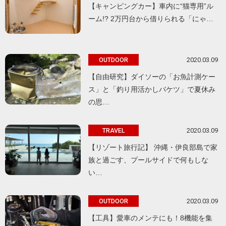
【キャンピングカー】車内に“猫専用”ル
ーム!? 2万円台から借りられる「にゃ…
2020.03.09
OUTDOOR
【自由研究】ダイソーの「お魚計測ケー
ス」と「釣り用活かしバケツ」で夏休み
の思…
2020.03.09
TRAVEL
【リゾート旅行記】 沖縄・伊良部島で家
族と過ごす、プールサイドで何もしな
い…
2020.03.09
OUTDOOR
【工具】愛車のメンテにも！8機能を集