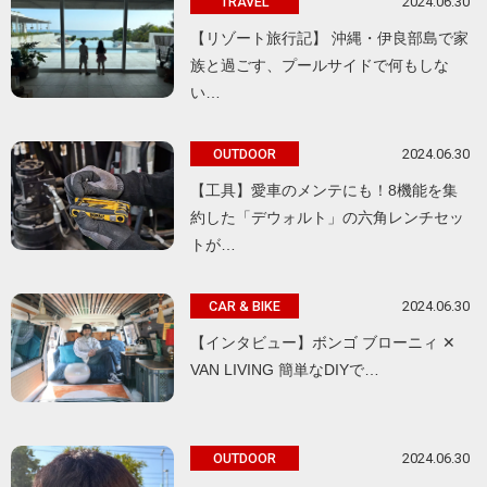
2024.06.30
TRAVEL
【リゾート旅行記】 沖縄・伊良部島で家
族と過ごす、プールサイドで何もしな
い…
2024.06.30
OUTDOOR
【工具】愛車のメンテにも！8機能を集
約した「デウォルト」の六角レンチセッ
トが…
2024.06.30
CAR & BIKE
【インタビュー】ボンゴ ブローニィ ✕
VAN LIVING 簡単なDIYで…
2024.06.30
OUTDOOR