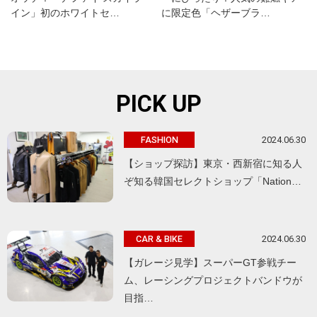
イン」初のホワイトセ…
に限定色「ヘザーブラ…
PICK UP
2024.06.30
FASHION
【ショップ探訪】東京・西新宿に知る人
ぞ知る韓国セレクトショップ「Nation…
2024.06.30
CAR & BIKE
【ガレージ見学】スーパーGT参戦チー
ム、レーシングプロジェクトバンドウが
目指…