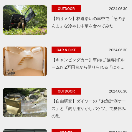
2024.06.30
OUTDOOR
【釣りメシ】林道沿いの車中で「そのま
んま」な冷やし中華を食べてみた
2024.06.30
CAR & BIKE
【キャンピングカー】車内に“猫専用”ル
ーム!? 2万円台から借りられる「にゃ…
2024.06.30
OUTDOOR
【自由研究】ダイソーの「お魚計測ケー
ス」と「釣り用活かしバケツ」で夏休み
の思…