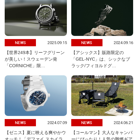
2025.09.15
2024.09.16
NEWS
NEWS
【世界249本】リーフグリーン
【アシックス】販路限定の
が美しい！スウェーデン発
「GEL-NYC」は、シックなブ
「CORNICHE」限…
ラック/フィヨルドグ…
2024.07.09
2024.06.21
NEWS
NEWS
【ゼニス】夏に映える爽やかウ
【コールマン】大人なキャンパ
オッチ！「デファイ スカイラ
ーにぴったり！人気の難燃ギア