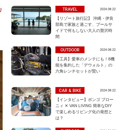
TRAVEL
2024.08.22
リ
【リゾート旅行記】 沖縄・伊良
部島で家族と過ごす、プールサ
イドで何もしない大人の贅沢時
間
OUTDOOR
2024.08.22
【工具】愛車のメンテにも！8機
能を集約した「デウォルト」の
六角レンチセットが賢い
CAR & BIKE
2024.08.22
【インタビュー】ボンゴ ブロー
ニィ ✕ VAN LIVING 簡単なDIY
で楽しめるリビング化の発想と
は？