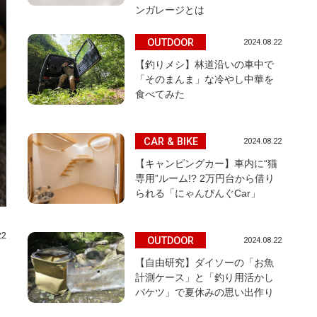
ンガレージとは
OUTDOOR
2024.08.22
【釣りメシ】林道沿いの車中で
「そのまんま」な冷やし中華を
食べてみた
CAR & BIKE
2024.08.22
【キャンピングカー】車内に“猫
専用”ルーム!? 2万円台から借り
られる「にゃんぴんぐCar」
22
OUTDOOR
2024.08.22
【自由研究】ダイソーの「お魚
計測ケース」と「釣り用活かし
バケツ」で夏休みの思い出作り