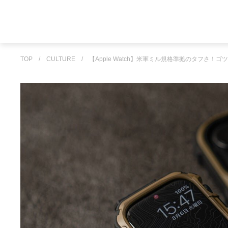
TOP
/
CULTURE
/
【Apple Watch】米軍ミル規格準拠のタフさ