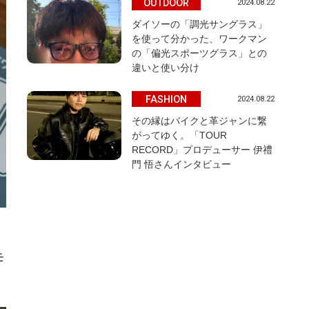
OUTDOOR
2024.08.22
ダイソーの「調光サングラス」
を使って分かった、ワークマン
の「偏光スポーツグラス」との
違いと使い分け
FASHION
2024.08.22
その縁はバイクと革ジャンに繋
がってゆく。「TOUR
RECORD」プロデューサー 伊禮
門 悟さんインタビュー
モ