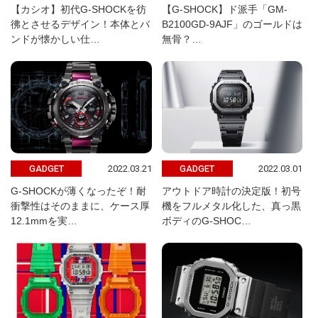
【カシオ】初代G-SHOCKを彷
【G-SHOCK】ド派手「GM-
彿とさせるデザイン！本体とバ
B2100GD-9AJF」のゴールドは
ンドが懐かしい仕…
無骨？…
2022.03.21
2022.03.01
GADGET
GADGET
G-SHOCKが薄くなったぞ！耐
アウトドア時計の決定版！初号
衝撃性はそのままに、ケース厚
機をフルメタル化した、真っ黒
12.1mmを実…
ボディのG-SHOC…