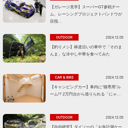
【ガレージ見学】スーパーGT参戦チー
ム、レーシングプロジェクトバンドウが
目指…
2024.12.03
OUTDOOR
【釣りメシ】林道沿いの車中で「そのま
んま」な冷やし中華を食べてみた
2024.12.03
CAR & BIKE
【キャンピングカー】車内に“猫専用”ル
ーム!? 2万円台から借りられる「にゃ…
2024.12.03
OUTDOOR
【自由研究】ダイソーの「お魚計測ケー