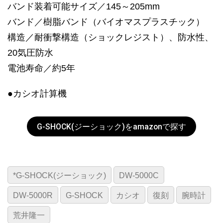
バンド装着可能サイズ／145～205mm
バンド／樹脂バンド（バイオマスプラスチック）
構造／耐衝撃構造（ショックレジスト）、防水性、
20気圧防水
電池寿命／約5年
●カシオ計算機
G-SHOCK(ジーショック)をamazonで探す
*G-SHOCK(ジーショック)
DW-5000C
DW-5000R
G-SHOCK
カシオ
復刻
腕時計
荒井隆一