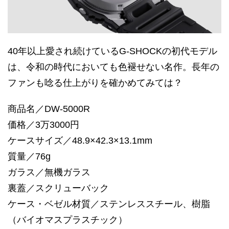
40年以上愛され続けているG-SHOCKの初代モデル
は、令和の時代においても色褪せない名作。長年の
ファンも唸る仕上がりを確かめてみては？
商品名／DW-5000R
価格／3万3000円
ケースサイズ／48.9×42.3×13.1mm
質量／76g
ガラス／無機ガラス
裏蓋／スクリューバック
ケース・ベゼル材質／ステンレススチール、樹脂
（バイオマスプラスチック）