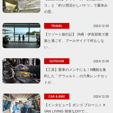
ス」と「釣り用活かしバケツ」で夏休み
の思…
2024.12.03
TRAVEL
【リゾート旅行記】 沖縄・伊良部島で家
族と過ごす、プールサイドで何もしな
い…
2024.12.03
OUTDOOR
【工具】愛車のメンテにも！8機能を集
約した「デウォルト」の六角レンチセッ
トが…
2024.12.03
CAR & BIKE
【インタビュー】ボンゴ ブローニィ ✕
VAN LIVING 簡単なDIYで…