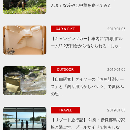
んま」な冷やし中華を食べてみた
2019.01.05
CAR & BIKE
【キャンピングカー】車内に“猫専用”ル
ーム!? 2万円台から借りられる「にゃ…
2019.01.05
OUTDOOR
【自由研究】ダイソーの「お魚計測ケー
ス」と「釣り用活かしバケツ」で夏休み
の思…
2019.01.05
TRAVEL
【リゾート旅行記】 沖縄・伊良部島で家
族と過ごす、プールサイドで何もしな