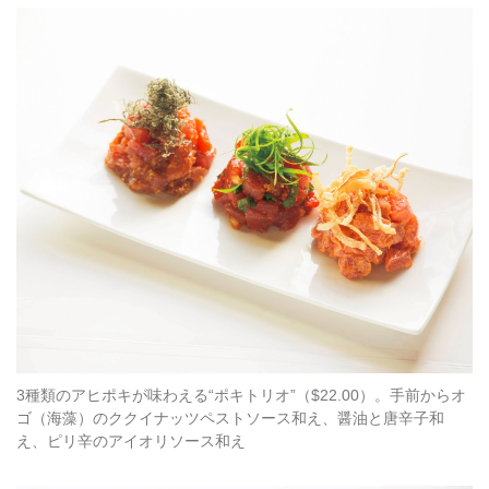
3種類のアヒポキが味わえる“ポキトリオ”（$22.00）。手前からオ
ゴ（海藻）のククイナッツペストソース和え、醤油と唐辛子和
え、ピリ辛のアイオリソース和え