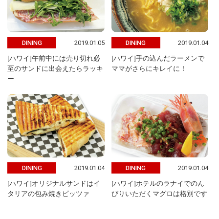
2019.01.05
2019.01.04
DINING
DINING
[ハワイ]午前中には売り切れ必
[ハワイ]手の込んだラーメンで
至のサンドに出会えたらラッキ
ママがさらにキレイに！
ー
2019.01.04
2019.01.04
DINING
DINING
[ハワイ]オリジナルサンドはイ
[ハワイ]ホテルのラナイでのん
タリアの包み焼きピッツァ
びりいただくマグロは格別です