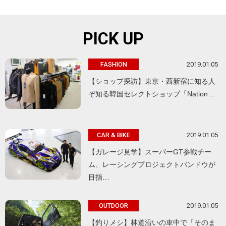
PICK UP
2019.01.05
FASHION
【ショップ探訪】東京・西新宿に知る人
ぞ知る韓国セレクトショップ「Nation…
2019.01.05
CAR & BIKE
【ガレージ見学】スーパーGT参戦チー
ム、レーシングプロジェクトバンドウが
目指…
2019.01.05
OUTDOOR
【釣りメシ】林道沿いの車中で「そのま