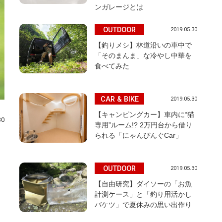
ンガレージとは
OUTDOOR
2019.05.30
【釣りメシ】林道沿いの車中で
「そのまんま」な冷やし中華を
食べてみた
CAR & BIKE
2019.05.30
【キャンピングカー】車内に“猫
30
専用”ルーム!? 2万円台から借り
られる「にゃんぴんぐCar」
OUTDOOR
2019.05.30
【自由研究】ダイソーの「お魚
計測ケース」と「釣り用活かし
バケツ」で夏休みの思い出作り
、