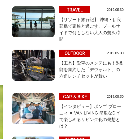
TRAVEL
2019.05.30
【リゾート旅行記】 沖縄・伊良
部島で家族と過ごす、プールサ
イドで何もしない大人の贅沢時
間
OUTDOOR
2019.05.30
【工具】愛車のメンテにも！8機
能を集約した「デウォルト」の
六角レンチセットが賢い
CAR & BIKE
2019.05.30
【インタビュー】ボンゴ ブロー
ニィ ✕ VAN LIVING 簡単なDIY
で楽しめるリビング化の発想と
は？