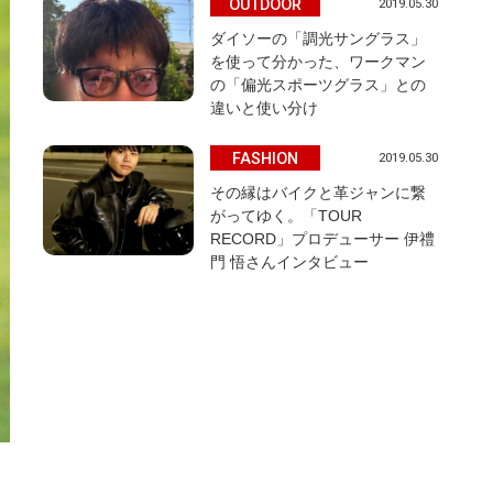
OUTDOOR
2019.05.30
ダイソーの「調光サングラス」
を使って分かった、ワークマン
の「偏光スポーツグラス」との
違いと使い分け
FASHION
2019.05.30
その縁はバイクと革ジャンに繋
がってゆく。「TOUR
RECORD」プロデューサー 伊禮
門 悟さんインタビュー