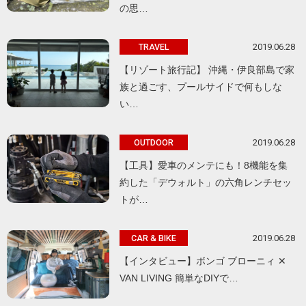
の思…
2019.06.28
TRAVEL
【リゾート旅行記】 沖縄・伊良部島で家
族と過ごす、プールサイドで何もしな
い…
2019.06.28
OUTDOOR
【工具】愛車のメンテにも！8機能を集
約した「デウォルト」の六角レンチセッ
トが…
2019.06.28
CAR & BIKE
【インタビュー】ボンゴ ブローニィ ✕
VAN LIVING 簡単なDIYで…