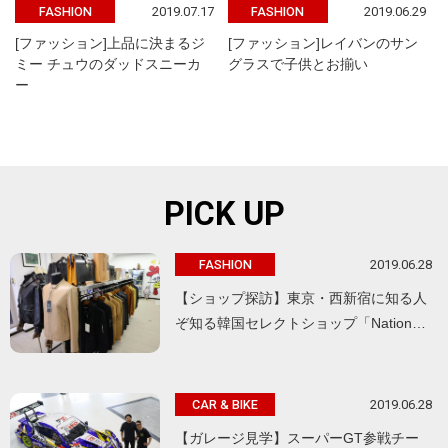
2019.07.17
2019.06.29
FASHION
FASHION
[ファッション]上品に決まるジ
[ファッション]レイバンのサン
ミー チュウのダッドスニーカ
グラスで子供とお揃い
ー
PICK UP
2019.06.28
FASHION
【ショップ探訪】東京・西新宿に知る人
ぞ知る韓国セレクトショップ「Nation…
2019.06.28
CAR & BIKE
【ガレージ見学】スーパーGT参戦チー