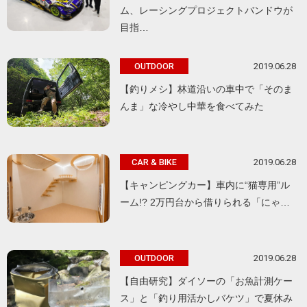
ム、レーシングプロジェクトバンドウが
目指…
2019.06.28
OUTDOOR
【釣りメシ】林道沿いの車中で「そのま
んま」な冷やし中華を食べてみた
2019.06.28
CAR & BIKE
【キャンピングカー】車内に“猫専用”ル
ーム!? 2万円台から借りられる「にゃ…
2019.06.28
OUTDOOR
【自由研究】ダイソーの「お魚計測ケー
ス」と「釣り用活かしバケツ」で夏休み