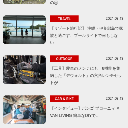
の思…
2021.03.13
TRAVEL
【リゾート旅行記】 沖縄・伊良部島で家
族と過ごす、プールサイドで何もしな
い…
2021.03.13
OUTDOOR
【工具】愛車のメンテにも！8機能を集
約した「デウォルト」の六角レンチセッ
トが…
2021.03.13
CAR & BIKE
【インタビュー】ボンゴ ブローニィ ✕
VAN LIVING 簡単なDIYで…