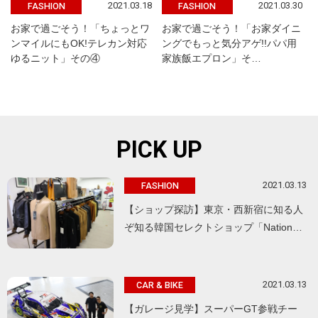
2021.03.18
2021.03.30
FASHION
FASHION
お家で過ごそう！「ちょっとワ
お家で過ごそう！「お家ダイニ
ンマイルにもOK!テレカン対応
ングでもっと気分アゲ!!パパ用
ゆるニット」その④
家族飯エプロン」そ…
PICK UP
2021.03.13
FASHION
【ショップ探訪】東京・西新宿に知る人
ぞ知る韓国セレクトショップ「Nation…
2021.03.13
CAR & BIKE
【ガレージ見学】スーパーGT参戦チー