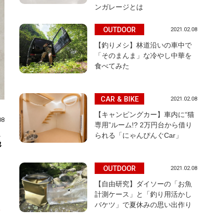
ンガレージとは
OUTDOOR
2021.02.08
【釣りメシ】林道沿いの車中で
「そのまんま」な冷やし中華を
食べてみた
CAR & BIKE
2021.02.08
【キャンピングカー】車内に“猫
08
専用”ルーム!? 2万円台から借り
られる「にゃんぴんぐCar」
逃
OUTDOOR
2021.02.08
【自由研究】ダイソーの「お魚
計測ケース」と「釣り用活かし
バケツ」で夏休みの思い出作り
に