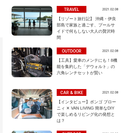
TRAVEL
2021.02.08
【リゾート旅行記】 沖縄・伊良
部島で家族と過ごす、プールサ
イドで何もしない大人の贅沢時
間
OUTDOOR
2021.02.08
【工具】愛車のメンテにも！8機
能を集約した「デウォルト」の
六角レンチセットが賢い
CAR & BIKE
2021.02.08
【インタビュー】ボンゴ ブロー
ニィ ✕ VAN LIVING 簡単なDIY
で楽しめるリビング化の発想と
は？