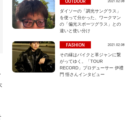
OUTDOOR
2021.02.08
ダイソーの「調光サングラス」
を使って分かった、ワークマン
の「偏光スポーツグラス」との
違いと使い分け
FASHION
2021.02.08
その縁はバイクと革ジャンに繋
がってゆく。「TOUR
RECORD」プロデューサー 伊禮
門 悟さんインタビュー
ブ
大
そ