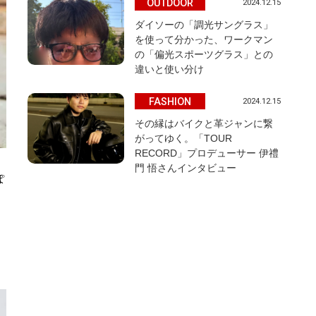
OUTDOOR
2024.12.15
ダイソーの「調光サングラス」
を使って分かった、ワークマン
の「偏光スポーツグラス」との
違いと使い分け
FASHION
2024.12.15
その縁はバイクと革ジャンに繋
がってゆく。「TOUR
RECORD」プロデューサー 伊禮
門 悟さんインタビュー
ぽ