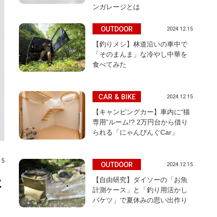
ンガレージとは
OUTDOOR
2024.12.15
【釣りメシ】林道沿いの車中で
「そのまんま」な冷やし中華を
食べてみた
CAR & BIKE
2024.12.15
【キャンピングカー】車内に“猫
専用”ルーム!? 2万円台から借り
られる「にゃんぴんぐCar」
15
OUTDOOR
2024.12.15
た
【自由研究】ダイソーの「お魚
計測ケース」と「釣り用活かし
バケツ」で夏休みの思い出作り