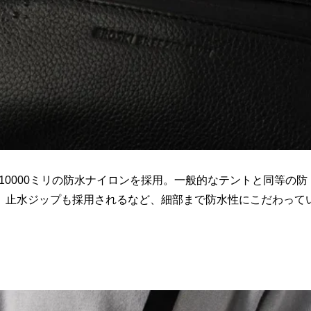
er」と耐水圧10000ミリの防水ナイロンを採用。一般的なテントと同等の防
。止水ジップも採用されるなど、細部まで防水性にこだわって