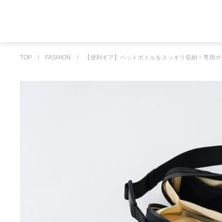
TOP
/
FASHION
/
【便利ギア】ペットボトルをスッキリ収納！専用ポ