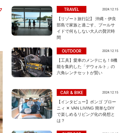
TRAVEL
2024.12.15
フ
【リゾート旅行記】 沖縄・伊良
部島で家族と過ごす、プールサ
イドで何もしない大人の贅沢時
間
OUTDOOR
2024.12.15
【工具】愛車のメンテにも！8機
能を集約した「デウォルト」の
六角レンチセットが賢い
CAR & BIKE
2024.12.15
【インタビュー】ボンゴ ブロー
ニィ ✕ VAN LIVING 簡単なDIY
で楽しめるリビング化の発想と
は？