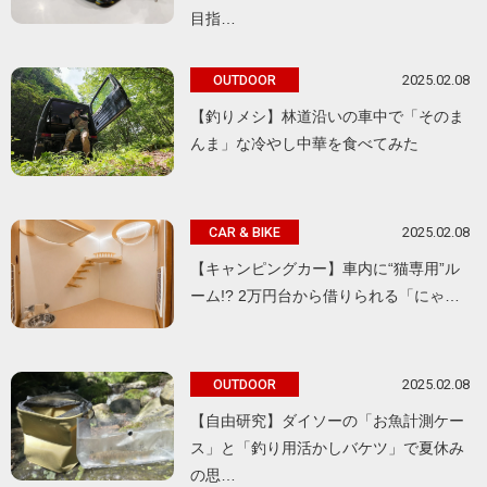
目指…
2025.02.08
OUTDOOR
【釣りメシ】林道沿いの車中で「そのま
んま」な冷やし中華を食べてみた
2025.02.08
CAR & BIKE
【キャンピングカー】車内に“猫専用”ル
ーム!? 2万円台から借りられる「にゃ…
2025.02.08
OUTDOOR
【自由研究】ダイソーの「お魚計測ケー
ス」と「釣り用活かしバケツ」で夏休み
の思…