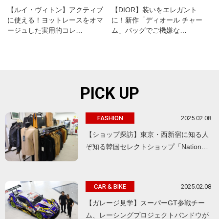
【ルイ・ヴィトン】アクティブ
【DIOR】装いをエレガント
に使える！ヨットレースをオマ
に！新作「ディオール チャー
ージュした実用的コレ…
ム」バッグでご機嫌な…
PICK UP
2025.02.08
FASHION
【ショップ探訪】東京・西新宿に知る人
ぞ知る韓国セレクトショップ「Nation…
2025.02.08
CAR & BIKE
【ガレージ見学】スーパーGT参戦チー
ム、レーシングプロジェクトバンドウが