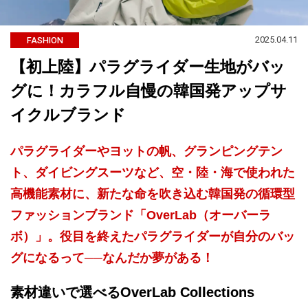
2025.04.11
FASHION
【初上陸】パラグライダー生地がバッ
グに！カラフル自慢の韓国発アップサ
イクルブランド
パラグライダーやヨットの帆、グランピングテン
ト、ダイビングスーツなど、空・陸・海で使われた
高機能素材に、新たな命を吹き込む韓国発の循環型
ファッションブランド「OverLab（オーバーラ
ボ）」。役目を終えたパラグライダーが自分のバッ
グになるって──なんだか夢がある！
素材違いで選べるOverLab Collections