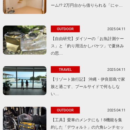
ーム!? 2万円台から借りられる「にゃ…
2025.04.11
OUTDOOR
【自由研究】ダイソーの「お魚計測ケー
ス」と「釣り用活かしバケツ」で夏休み
の思…
2025.04.11
TRAVEL
【リゾート旅行記】 沖縄・伊良部島で家
族と過ごす、プールサイドで何もしな
い…
2025.04.11
OUTDOOR
【工具】愛車のメンテにも！8機能を集
約した「デウォルト」の六角レンチセッ