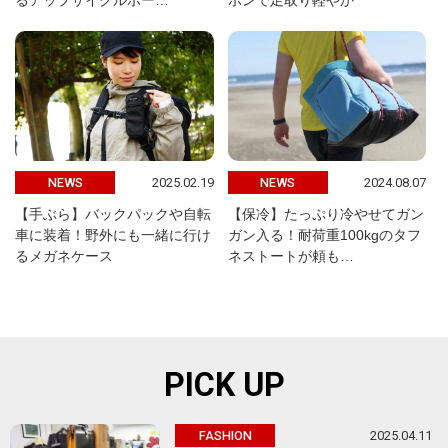
るアップサイクルポー…
ポンで足取り軽やか
2025.02.19
2024.08.07
NEWS
NEWS
【手ぶら】バックパックや自転
【保冷】たっぷり冷やせてガン
車に装着！野外にも一緒に行け
ガン入る！耐荷重100kgのタフ
るメガネケース
ネストートが頼も…
PICK UP
2025.04.11
FASHION