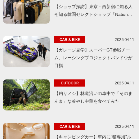
【ショップ探訪】東京・西新宿に知る人
ぞ知る韓国セレクトショップ「Nation…
2025.04.11
CAR & BIKE
【ガレージ見学】スーパーGT参戦チー
ム、レーシングプロジェクトバンドウが
目指…
2025.04.11
OUTDOOR
【釣りメシ】林道沿いの車中で「そのま
んま」な冷やし中華を食べてみた
2025.04.11
CAR & BIKE
【キャンピングカー】車内に“猫専用”ル