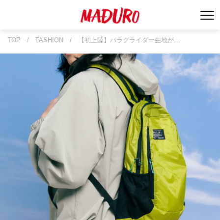
TOP
/
FASHION
/
【初上陸】パラグライダー生地が…