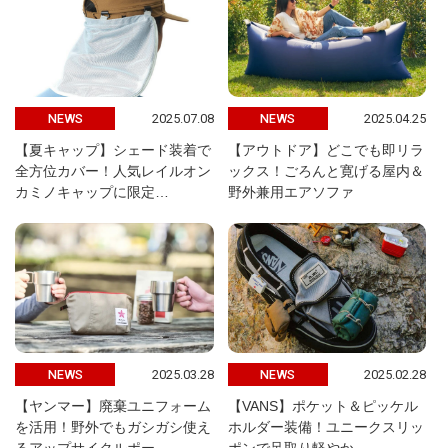
2025.07.08
2025.04.25
NEWS
NEWS
【夏キャップ】シェード装着で
【アウトドア】どこでも即リラ
全方位カバー！人気レイルオン
ックス！ごろんと寛げる屋内＆
カミノキャップに限定…
野外兼用エアソファ
2025.03.28
2025.02.28
NEWS
NEWS
【ヤンマー】廃棄ユニフォーム
【VANS】ポケット＆ピッケル
を活用！野外でもガシガシ使え
ホルダー装備！ユニークスリッ