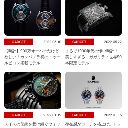
2022.06.10
2022.05.22
GADGET
GADGET
【時計】900万オーバーだけど
まるで1900年代の懐中時計！
欲しい！カンパノラ初のトゥー
美しすぎる、ガガミラノ世界50
ルビヨン搭載モデル
本限定モデル
2022.01.19
2022.01.16
GADGET
GADGET
スイスの伝統を受け継ぐウォッ
存在感がコーデを格上げ。トレ