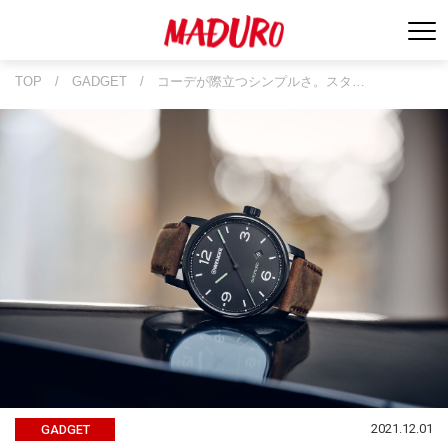
TOP
/
GADGET
/
コーデが際立つシンプルさ。スタ…
2021.12.01
GADGET