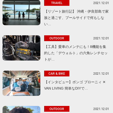
2021.12.01
TRAVEL
【リゾート旅行記】 沖縄・伊良部島で家
族と過ごす、プールサイドで何もしな
い…
2021.12.01
OUTDOOR
【工具】愛車のメンテにも！8機能を集
約した「デウォルト」の六角レンチセッ
トが…
2021.12.01
CAR & BIKE
【インタビュー】ボンゴ ブローニィ ✕
VAN LIVING 簡単なDIYで…
2021.12.01
OUTDOOR