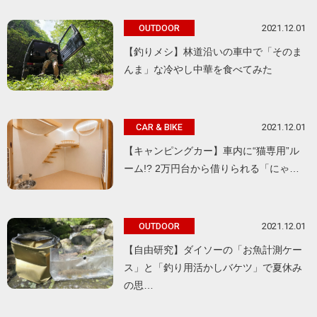
2021.12.01
OUTDOOR
【釣りメシ】林道沿いの車中で「そのま
んま」な冷やし中華を食べてみた
2021.12.01
CAR & BIKE
【キャンピングカー】車内に“猫専用”ル
ーム!? 2万円台から借りられる「にゃ…
2021.12.01
OUTDOOR
【自由研究】ダイソーの「お魚計測ケー
ス」と「釣り用活かしバケツ」で夏休み
の思…