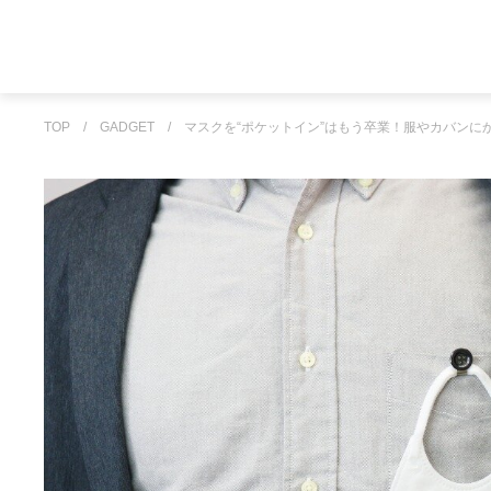
TOP
/
GADGET
/
マスクを“ポケットイン”はもう卒業！服やカバンに