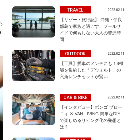
TRAVEL
2022.02.11
【リゾート旅行記】 沖縄・伊良
の
部島で家族と過ごす、プールサ
イドで何もしない大人の贅沢時
り
間
OUTDOOR
2022.02.11
【工具】愛車のメンテにも！8機
能を集約した「デウォルト」の
六角レンチセットが賢い
CAR & BIKE
2022.02.11
【インタビュー】ボンゴ ブロー
ニィ ✕ VAN LIVING 簡単なDIY
で楽しめるリビング化の発想と
は？