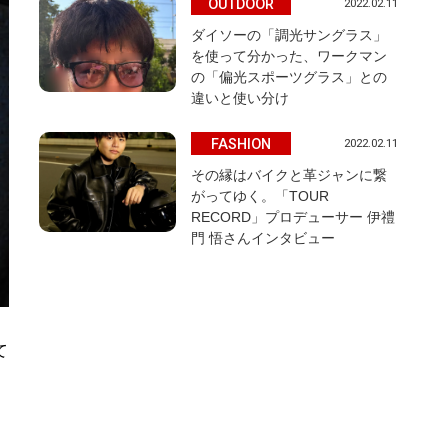
OUTDOOR
2022.02.11
ダイソーの「調光サングラス」
を使って分かった、ワークマン
の「偏光スポーツグラス」との
違いと使い分け
FASHION
2022.02.11
その縁はバイクと革ジャンに繋
がってゆく。「TOUR
RECORD」プロデューサー 伊禮
門 悟さんインタビュー
て