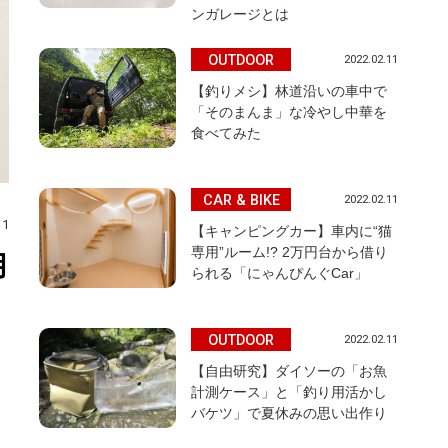
ンガレージとは
OUTDOOR
2022.02.11
【釣りメシ】林道沿いの車中で
「そのまんま」な冷やし中華を
食べてみた
CAR & BIKE
2022.02.11
11
【キャンピングカー】車内に“猫
専用”ルーム!? 2万円台から借り
用
られる「にゃんぴんぐCar」
OUTDOOR
2022.02.11
【自由研究】ダイソーの「お魚
計測ケース」と「釣り用活かし
バケツ」で夏休みの思い出作り