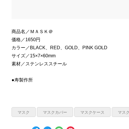
商品名／ＭＡＳＫ＠
価格／1650円
カラー／BLACK、RED、GOLD、PINK GOLD
サイズ／15×7×60mm
素材／ステンレススチール
●寿製作所
マスク
マスクカバー
マスクケース
マス