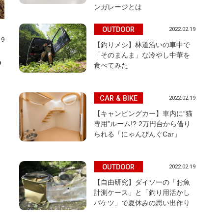
ンガレージとは
OUTDOOR
2022.02.19
19
【釣りメシ】林道沿いの車中で
「そのまんま」な冷やし中華を
ち
食べてみた
CAR & BIKE
2022.02.19
【キャンピングカー】車内に“猫
専用”ルーム!? 2万円台から借り
られる「にゃんぴんぐCar」
OUTDOOR
2022.02.19
【自由研究】ダイソーの「お魚
ッ
計測ケース」と「釣り用活かし
、
バケツ」で夏休みの思い出作り