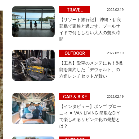
TRAVEL
2022.02.19
【リゾート旅行記】 沖縄・伊良
部島で家族と過ごす、プールサ
イドで何もしない大人の贅沢時
間
OUTDOOR
2022.02.19
【工具】愛車のメンテにも！8機
能を集約した「デウォルト」の
六角レンチセットが賢い
CAR & BIKE
2022.02.19
【インタビュー】ボンゴ ブロー
ニィ ✕ VAN LIVING 簡単なDIY
で楽しめるリビング化の発想と
は？