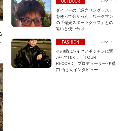
OUTDOOR
2022.02.19
ダイソーの「調光サングラス」
を使って分かった、ワークマン
の「偏光スポーツグラス」との
違いと使い分け
る
FASHION
ト
2022.02.19
その縁はバイクと革ジャンに繋
がってゆく。「TOUR
RECORD」プロデューサー 伊禮
門 悟さんインタビュー