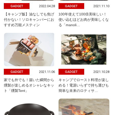
2022.04.28
2021.11.10
GADGET
GADGET
【キャンプ飯】油なしでも焦げ
100年使えて100倍美味しい！
付かない！ソロキャンパーにお
使い込むほどお肉が美味しくな
すすめ万能メスティン
る「manoli…
2021.11.06
2021.10.28
GADGET
GADGET
家でも外でも！届いた瞬間から
キャンプでロースト料理が楽し
燻製が楽しめるオシャレなキッ
める！電源いらずで持ち運びも
ト「燻製Tent」
簡単な未来のロティサ…