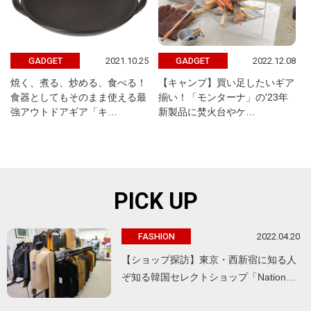
2021.10.25
2022.12.08
GADGET
GADGET
焼く、煮る、炒める、食べる！
【キャンプ】買い足したいギア
食器としてもそのまま使える最
揃い！「モンターナ」の'23年
強アウトドアギア「キ…
新製品に焚火台やケ…
PICK UP
2022.04.20
FASHION
【ショップ探訪】東京・西新宿に知る人
ぞ知る韓国セレクトショップ「Nation…