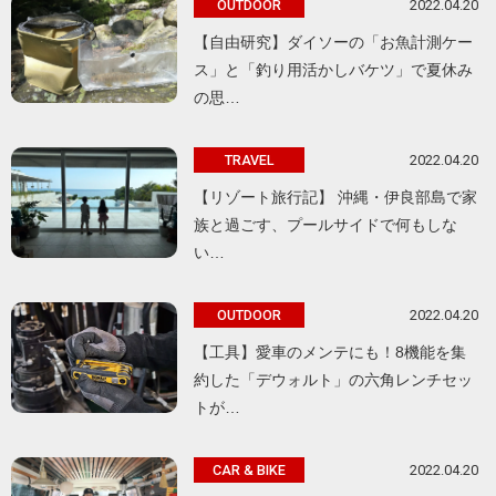
2022.04.20
OUTDOOR
【自由研究】ダイソーの「お魚計測ケー
ス」と「釣り用活かしバケツ」で夏休み
の思…
2022.04.20
TRAVEL
【リゾート旅行記】 沖縄・伊良部島で家
族と過ごす、プールサイドで何もしな
い…
2022.04.20
OUTDOOR
【工具】愛車のメンテにも！8機能を集
約した「デウォルト」の六角レンチセッ
トが…
2022.04.20
CAR & BIKE