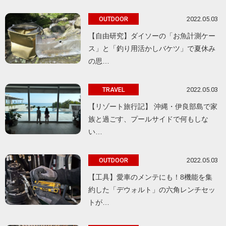
2022.05.03
OUTDOOR
【自由研究】ダイソーの「お魚計測ケー
ス」と「釣り用活かしバケツ」で夏休み
の思…
2022.05.03
TRAVEL
【リゾート旅行記】 沖縄・伊良部島で家
族と過ごす、プールサイドで何もしな
い…
2022.05.03
OUTDOOR
【工具】愛車のメンテにも！8機能を集
約した「デウォルト」の六角レンチセッ
トが…