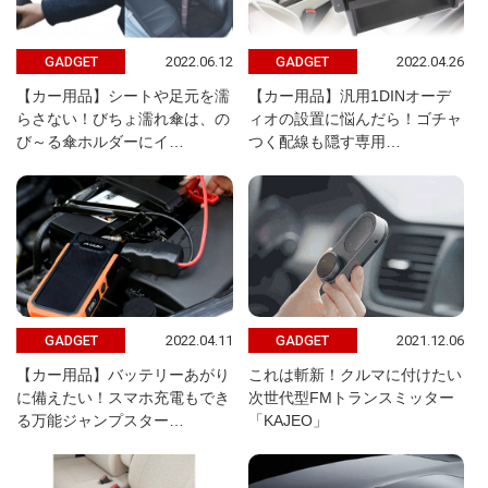
2022.06.12
2022.04.26
GADGET
GADGET
【カー用品】シートや足元を濡
【カー用品】汎用1DINオーデ
らさない！びちょ濡れ傘は、の
ィオの設置に悩んだら！ゴチャ
び～る傘ホルダーにイ…
つく配線も隠す専用…
2022.04.11
2021.12.06
GADGET
GADGET
【カー用品】バッテリーあがり
これは斬新！クルマに付けたい
に備えたい！スマホ充電もでき
次世代型FMトランスミッター
る万能ジャンプスター…
「KAJEO」