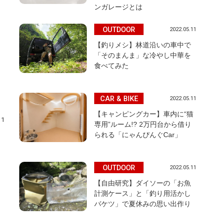
ンガレージとは
OUTDOOR
2022.05.11
【釣りメシ】林道沿いの車中で
「そのまんま」な冷やし中華を
食べてみた
CAR & BIKE
2022.05.11
【キャンピングカー】車内に“猫
11
専用”ルーム!? 2万円台から借り
られる「にゃんぴんぐCar」
タ
OUTDOOR
2022.05.11
【自由研究】ダイソーの「お魚
計測ケース」と「釣り用活かし
バケツ」で夏休みの思い出作り