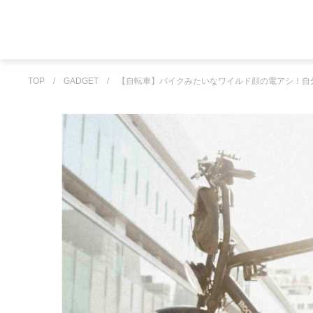
TOP
/
GADGET
/
【自転車】バイクみたいなワイルド顔の電アシ！自