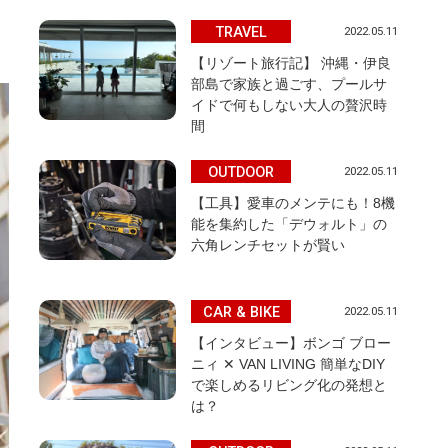
TRAVEL
2022.05.11
【リゾート旅行記】 沖縄・伊良
部島で家族と過ごす、プールサ
イドで何もしない大人の贅沢時
間
OUTDOOR
2022.05.11
【工具】愛車のメンテにも！8機
能を集約した「デウォルト」の
六角レンチセットが賢い
CAR & BIKE
2022.05.11
【インタビュー】ボンゴ ブロー
ニィ ✕ VAN LIVING 簡単なDIY
で楽しめるリビング化の発想と
は？