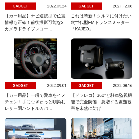
2022.05.24
2021.12.06
GADGET
GADGET
【カー用品】ナビ連携型で位置
これは斬新！クルマに付けたい
情報も正確！前後撮影可能な2
次世代型FMトランスミッター
カメラドライブレコー…
「KAJEO」
2022.09.01
2022.08.16
GADGET
GADGET
【カー用品】一瞬で愛車をイメ
【ドラレコ】360°と駐車監視機
チェン！手にむぎゅっと馴染む
能で完全防備！急増する盗難被
レザー調ハンドルカバ…
害を未然に防げ