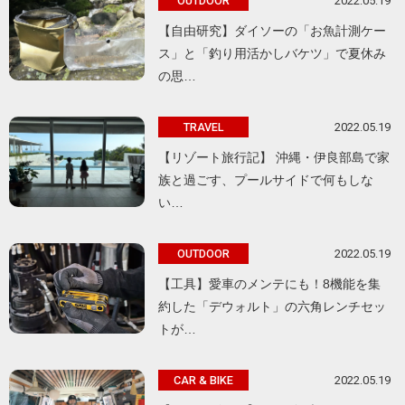
2022.05.19
OUTDOOR
【自由研究】ダイソーの「お魚計測ケー
ス」と「釣り用活かしバケツ」で夏休み
の思…
2022.05.19
TRAVEL
【リゾート旅行記】 沖縄・伊良部島で家
族と過ごす、プールサイドで何もしな
い…
2022.05.19
OUTDOOR
【工具】愛車のメンテにも！8機能を集
約した「デウォルト」の六角レンチセッ
トが…
2022.05.19
CAR & BIKE