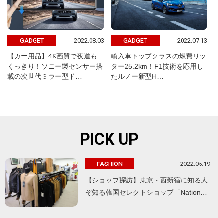
2022.08.03
2022.07.13
GADGET
GADGET
【カー用品】4K画質で夜道も
輸入車トップクラスの燃費リッ
くっきり！ソニー製センサー搭
ター25.2km！F1技術を応用し
載の次世代ミラー型ド…
たルノー新型H…
PICK UP
2022.05.19
FASHION
【ショップ探訪】東京・西新宿に知る人
ぞ知る韓国セレクトショップ「Nation…