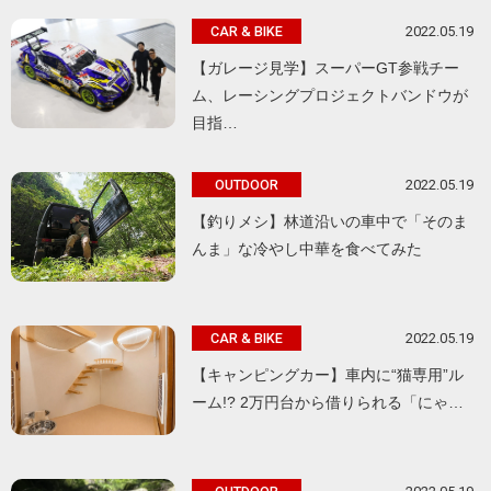
2022.05.19
CAR & BIKE
【ガレージ見学】スーパーGT参戦チー
ム、レーシングプロジェクトバンドウが
目指…
2022.05.19
OUTDOOR
【釣りメシ】林道沿いの車中で「そのま
んま」な冷やし中華を食べてみた
2022.05.19
CAR & BIKE
【キャンピングカー】車内に“猫専用”ル
ーム!? 2万円台から借りられる「にゃ…