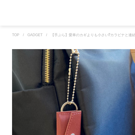
TOP
/
GADGET
/
【手ぶら】愛車のカギよりも小さい⁉カラビナと連