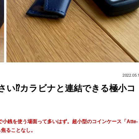
2022.05.
さい⁉カラビナと連結できる極小コ
小銭を使う場面って多いはず。超小型のコインケース「Atte-
も焦ることなし。