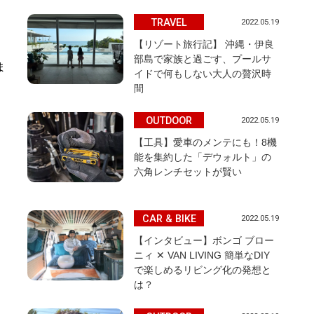
TRAVEL
2022.05.19
【リゾート旅行記】 沖縄・伊良
部島で家族と過ごす、プールサ
ま
イドで何もしない大人の贅沢時
間
OUTDOOR
2022.05.19
。
【工具】愛車のメンテにも！8機
能を集約した「デウォルト」の
六角レンチセットが賢い
CAR & BIKE
2022.05.19
【インタビュー】ボンゴ ブロー
ニィ ✕ VAN LIVING 簡単なDIY
で楽しめるリビング化の発想と
は？