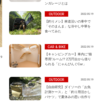
ンガレージとは
OUTDOOR
2022.05.19
【釣りメシ】林道沿いの車中で
「そのまんま」な冷やし中華を
食べてみた
CAR & BIKE
2022.05.19
【キャンピングカー】車内に“猫
19
専用”ルーム!? 2万円台から借り
られる「にゃんぴんぐCar」
OUTDOOR
2022.05.19
【自由研究】ダイソーの「お魚
計測ケース」と「釣り用活かし
バケツ」で夏休みの思い出作り