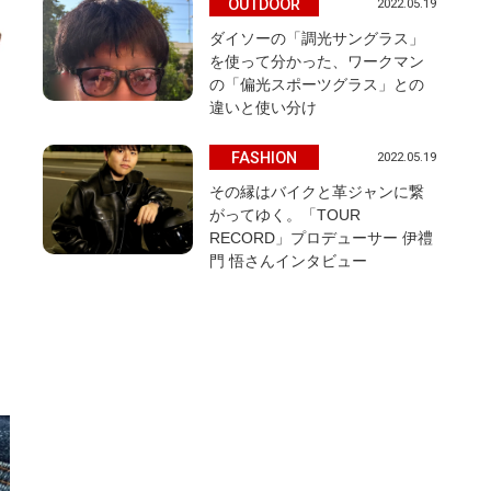
OUTDOOR
2022.05.19
ダイソーの「調光サングラス」
を使って分かった、ワークマン
の「偏光スポーツグラス」との
違いと使い分け
FASHION
2022.05.19
その縁はバイクと革ジャンに繋
がってゆく。「TOUR
RECORD」プロデューサー 伊禮
門 悟さんインタビュー