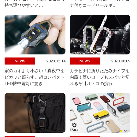
持ち運びやすいと…
ナ付きコードリールキ…
2023.12.14
2023.06.09
NEWS
NEWS
家のカギより小さい！真夜中を
カラビナに折りたたみナイフを
ピカッと照らす、超コンパクト
内蔵！硬いロープもスパッと切
LED懐中電灯に驚き
れるぞ【オトコの携行…