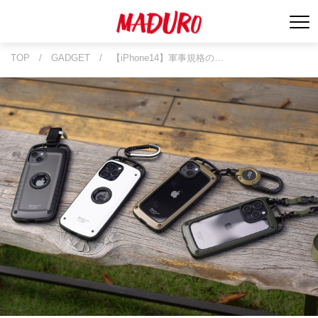
TOP
/
GADGET
/
【iPhone14】軍事規格の…