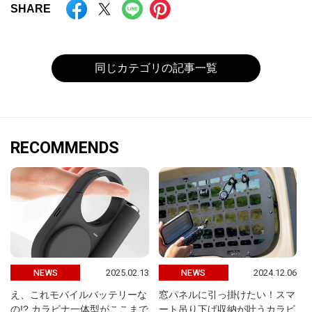
SHARE
同じカテゴリの記事一覧
RECOMMENDS
2025.02.13
2024.12.06
NEWS
NEWS
え、これモバイルバッテリーな
窓パネルに引っ掛けたい！スマ
の!? カラビナ一体型がここまで
ート吊り下げ収納が叶うカラビ