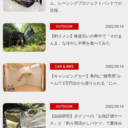
ム、レーシングプロジェクトバンドウが
目指…
2022.09.14
OUTDOOR
【釣りメシ】林道沿いの車中で「そのま
んま」な冷やし中華を食べてみた
2022.09.14
CAR & BIKE
【キャンピングカー】車内に“猫専用”ル
ーム!? 2万円台から借りられる「にゃ…
2022.09.14
OUTDOOR
【自由研究】ダイソーの「お魚計測ケー
ス」と「釣り用活かしバケツ」で夏休み