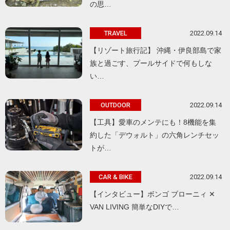
の思…
2022.09.14
TRAVEL
【リゾート旅行記】 沖縄・伊良部島で家
族と過ごす、プールサイドで何もしな
い…
2022.09.14
OUTDOOR
【工具】愛車のメンテにも！8機能を集
約した「デウォルト」の六角レンチセッ
トが…
2022.09.14
CAR & BIKE
【インタビュー】ボンゴ ブローニィ ✕
VAN LIVING 簡単なDIYで…