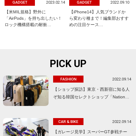
2023.02.14
2022.09.10
GADGET
GADGET
【米MIL規格】野外に
【iPhone14】人気ブランドか
「AirPods」を持ち出したい！
ら変わり種まで！編集部おすす
ロック機構搭載の耐衝…
めの注目ケース…
PICK UP
2022.09.14
FASHION
【ショップ探訪】東京・西新宿に知る人
ぞ知る韓国セレクトショップ「Nation…
2022.09.14
CAR & BIKE
【ガレージ見学】スーパーGT参戦チー