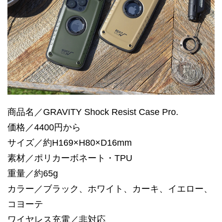
商品名／GRAVITY Shock Resist Case Pro.
価格／4400円から
サイズ／約H169×H80×D16mm
素材／ポリカーボネート・TPU
重量／約65g
カラー／ブラック、ホワイト、カーキ、イエロー、
コヨーテ
ワイヤレス充電／非対応