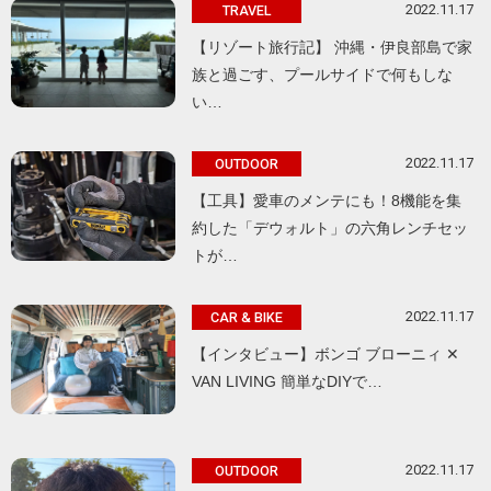
2022.11.17
TRAVEL
【リゾート旅行記】 沖縄・伊良部島で家
族と過ごす、プールサイドで何もしな
い…
2022.11.17
OUTDOOR
【工具】愛車のメンテにも！8機能を集
約した「デウォルト」の六角レンチセッ
トが…
2022.11.17
CAR & BIKE
【インタビュー】ボンゴ ブローニィ ✕
VAN LIVING 簡単なDIYで…
2022.11.17
OUTDOOR