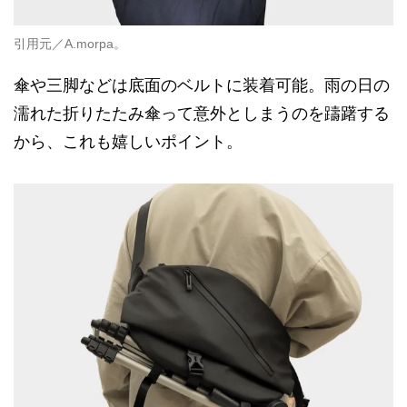
引用元／A.morpa。
傘や三脚などは底面のベルトに装着可能。雨の日の
濡れた折りたたみ傘って意外としまうのを躊躇する
から、これも嬉しいポイント。