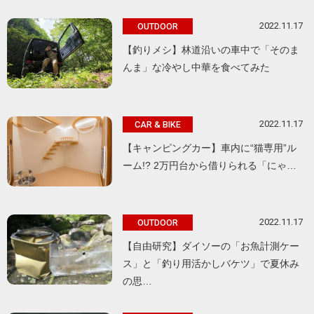
2022.11.17
OUTDOOR
【釣りメシ】林道沿いの車中で「そのま
んま」な冷やし中華を食べてみた
2022.11.17
CAR & BIKE
【キャンピングカー】車内に“猫専用”ル
ーム!? 2万円台から借りられる「にゃ…
2022.11.17
OUTDOOR
【自由研究】ダイソーの「お魚計測ケー
ス」と「釣り用活かしバケツ」で夏休み
の思…