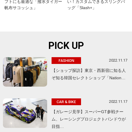
フトにも最適な「撥水タイガー
い！カスタムできるスリングバ
帆布サコッシュ」
ッグ「Slash+」
PICK UP
2022.11.17
FASHION
【ショップ探訪】東京・西新宿に知る人
ぞ知る韓国セレクトショップ「Nation…
2022.11.17
CAR & BIKE
【ガレージ見学】スーパーGT参戦チー
ム、レーシングプロジェクトバンドウが
目指…