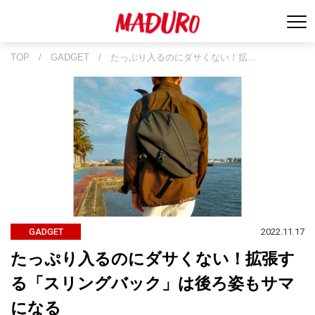
TOP
/
GADGET
/
たっぷり入るのにダサくない！拡…
2022.11.17
GADGET
たっぷり入るのにダサくない！拡張す
る「スリングバック」は後ろ姿もサマ
になる