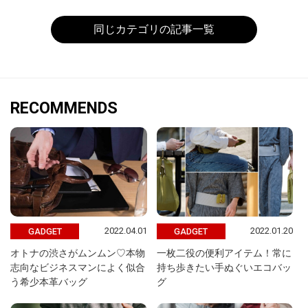
同じカテゴリの記事一覧
RECOMMENDS
2022.04.01
2022.01.20
GADGET
GADGET
オトナの渋さがムンムン♡本物
一枚二役の便利アイテム！常に
志向なビジネスマンによく似合
持ち歩きたい手ぬぐいエコバッ
う希少本革バッグ
グ