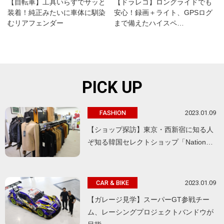
【自転車】工具いらずでサッと
【ドラレコ】ロングライドでも
装着！純正みたいに車体に馴染
安心！録画＋ライト、GPSログ
むリアフェンダー
まで備えたハイスペ…
PICK UP
2023.01.09
FASHION
【ショップ探訪】東京・西新宿に知る人
ぞ知る韓国セレクトショップ「Nation…
2023.01.09
CAR & BIKE
【ガレージ見学】スーパーGT参戦チー
ム、レーシングプロジェクトバンドウが