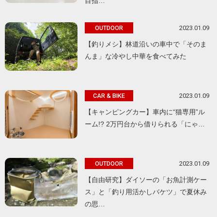
目指…
2023.01.09
OUTDOOR
【釣りメシ】林道沿いの車中で「そのま
んま」な冷やし中華を食べてみた
2023.01.09
CAR & BIKE
【キャンピングカー】車内に“猫専用”ル
ーム!? 2万円台から借りられる「にゃ…
2023.01.09
OUTDOOR
【自由研究】ダイソーの「お魚計測ケー
ス」と「釣り用活かしバケツ」で夏休み
の思…