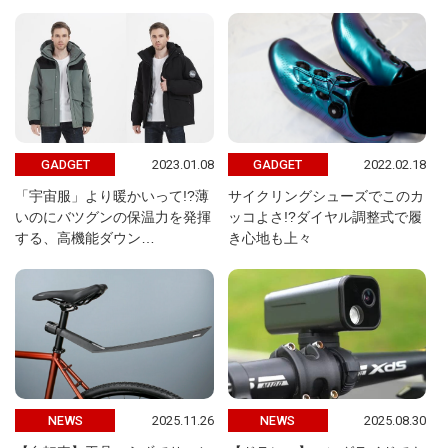
2023.01.08
2022.02.18
GADGET
GADGET
「宇宙服」より暖かいって!?薄
サイクリングシューズでこのカ
いのにバツグンの保温力を発揮
ッコよさ!?ダイヤル調整式で履
する、高機能ダウン…
き心地も上々
2025.11.26
2025.08.30
NEWS
NEWS