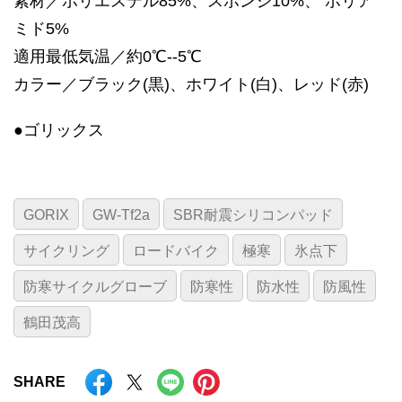
素材／ポリエステル85%、スポンジ10%、 ポリア
ミド5%
適用最低気温／約0℃--5℃
カラー／ブラック(黒)、ホワイト(白)、レッド(赤)
●ゴリックス
GORIX
GW-Tf2a
SBR耐震シリコンパッド
サイクリング
ロードバイク
極寒
氷点下
防寒サイクルグローブ
防寒性
防水性
防風性
鶴田茂高
SHARE