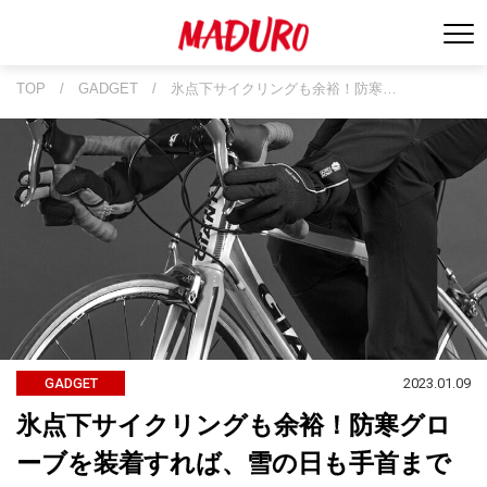
TOP
/
GADGET
/
氷点下サイクリングも余裕！防寒…
2023.01.09
GADGET
氷点下サイクリングも余裕！防寒グロ
ーブを装着すれば、雪の日も手首まで