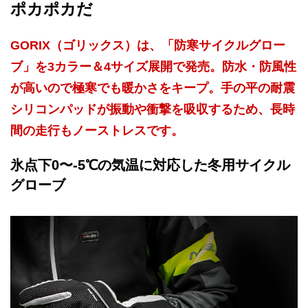
ポカポカだ
GORIX（ゴリックス）は、「防寒サイクルグロー
ブ」を3カラー＆4サイズ展開で発売。防水・防風性
が高いので極寒でも暖かさをキープ。手の平の耐震
シリコンパッドが振動や衝撃を吸収するため、長時
間の走行もノーストレスです。
氷点下0〜-5℃の気温に対応した冬用サイクル
グローブ