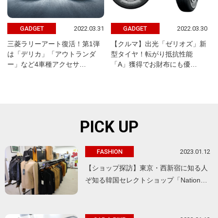
2022.03.31
2022.03.30
GADGET
GADGET
三菱ラリーアート復活！第1弾
【クルマ】出光「ゼリオズ」新
は「デリカ」「アウトランダ
型タイヤ！転がり抵抗性能
ー」など4車種アクセサ…
「A」獲得でお財布にも優…
PICK UP
2023.01.12
FASHION
【ショップ探訪】東京・西新宿に知る人
ぞ知る韓国セレクトショップ「Nation…