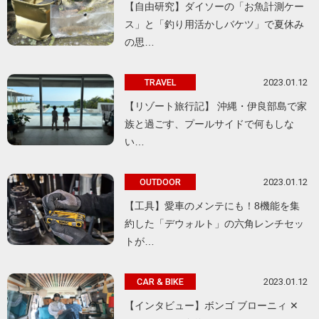
【自由研究】ダイソーの「お魚計測ケー
ス」と「釣り用活かしバケツ」で夏休み
の思…
2023.01.12
TRAVEL
【リゾート旅行記】 沖縄・伊良部島で家
族と過ごす、プールサイドで何もしな
い…
2023.01.12
OUTDOOR
【工具】愛車のメンテにも！8機能を集
約した「デウォルト」の六角レンチセッ
トが…
2023.01.12
CAR & BIKE
【インタビュー】ボンゴ ブローニィ ✕