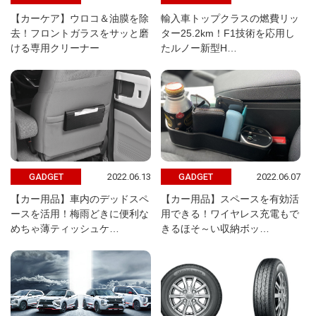
【カーケア】ウロコ＆油膜を除
輸入車トップクラスの燃費リッ
去！フロントガラスをサッと磨
ター25.2km！F1技術を応用し
ける専用クリーナー
たルノー新型H…
2022.06.13
2022.06.07
GADGET
GADGET
【カー用品】車内のデッドスペ
【カー用品】スペースを有効活
ースを活用！梅雨どきに便利な
用できる！ワイヤレス充電もで
めちゃ薄ティッシュケ…
きるほそ～い収納ボッ…