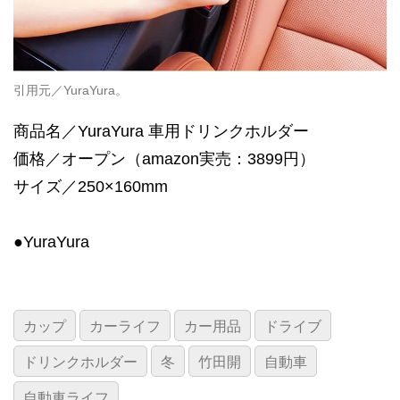
引用元／YuraYura。
商品名／YuraYura 車用ドリンクホルダー
価格／オープン（amazon実売：3899円）
サイズ／250×160mm
●YuraYura
カップ
カーライフ
カー用品
ドライブ
ドリンクホルダー
冬
竹田開
自動車
自動車ライフ