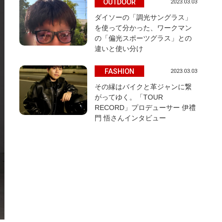
OUTDOOR
2023.03.03
ダイソーの「調光サングラス」
を使って分かった、ワークマン
の「偏光スポーツグラス」との
違いと使い分け
FASHION
2023.03.03
その縁はバイクと革ジャンに繋
がってゆく。「TOUR
RECORD」プロデューサー 伊禮
門 悟さんインタビュー