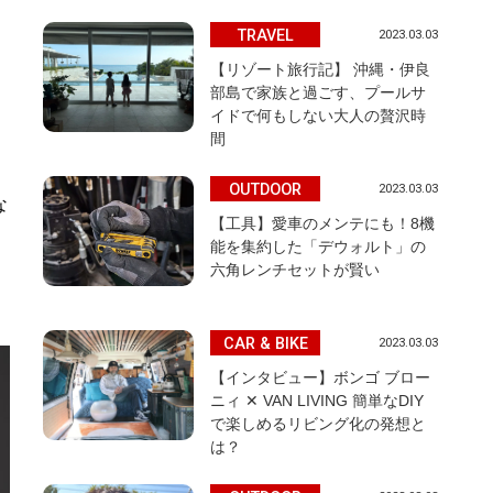
TRAVEL
2023.03.03
【リゾート旅行記】 沖縄・伊良
部島で家族と過ごす、プールサ
イドで何もしない大人の贅沢時
間
OUTDOOR
2023.03.03
な
【工具】愛車のメンテにも！8機
能を集約した「デウォルト」の
六角レンチセットが賢い
CAR & BIKE
2023.03.03
【インタビュー】ボンゴ ブロー
ニィ ✕ VAN LIVING 簡単なDIY
で楽しめるリビング化の発想と
は？