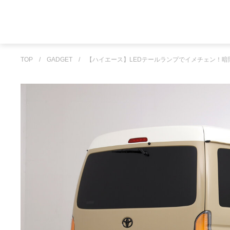
TOP
/
GADGET
/
【ハイエース】LEDテールランプでイメチェン！暗