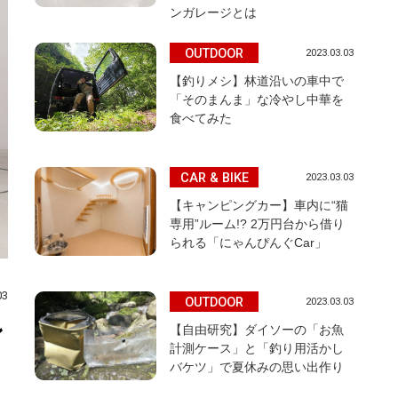
ンガレージとは
OUTDOOR
2023.03.03
【釣りメシ】林道沿いの車中で
「そのまんま」な冷やし中華を
食べてみた
CAR & BIKE
2023.03.03
【キャンピングカー】車内に“猫
専用”ルーム!? 2万円台から借り
られる「にゃんぴんぐCar」
03
OUTDOOR
2023.03.03
ン
【自由研究】ダイソーの「お魚
計測ケース」と「釣り用活かし
バケツ」で夏休みの思い出作り