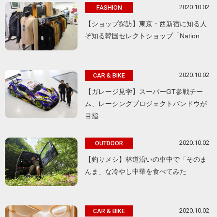
2020.10.02
FASHION
【ショップ探訪】東京・西新宿に知る人
ぞ知る韓国セレクトショップ「Nation…
2020.10.02
CAR & BIKE
【ガレージ見学】スーパーGT参戦チー
ム、レーシングプロジェクトバンドウが
目指…
2020.10.02
OUTDOOR
【釣りメシ】林道沿いの車中で「そのま
んま」な冷やし中華を食べてみた
2020.10.02
CAR & BIKE