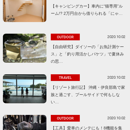
【キャンピングカー】車内に“猫専用”ル
ーム!? 2万円台から借りられる「にゃ…
2020.10.02
OUTDOOR
【自由研究】ダイソーの「お魚計測ケー
ス」と「釣り用活かしバケツ」で夏休み
の思…
2020.10.02
TRAVEL
【リゾート旅行記】 沖縄・伊良部島で家
族と過ごす、プールサイドで何もしな
い…
2020.10.02
OUTDOOR
【工具】愛車のメンテにも！8機能を集