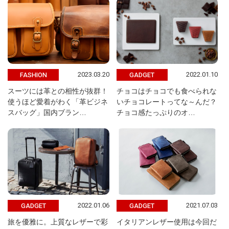
2023.03.20
2022.01.10
FASHION
GADGET
スーツには革との相性が抜群！
チョコはチョコでも食べられな
使うほど愛着がわく「革ビジネ
いチョコレートってな～んだ？
スバッグ」国内ブラン…
チョコ感たっぷりのオ…
2022.01.06
2021.07.03
GADGET
GADGET
旅を優雅に。上質なレザーで彩
イタリアンレザー使用は今回だ