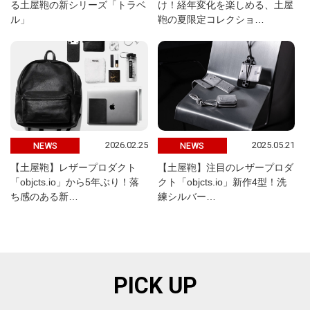
る土屋鞄の新シリーズ「トラベ
け！経年変化を楽しめる、土屋
ル」
鞄の夏限定コレクショ…
2026.02.25
2025.05.21
NEWS
NEWS
【土屋鞄】レザープロダクト
【土屋鞄】注目のレザープロダ
「objcts.io」から5年ぶり！落
クト「objcts.io」新作4型！洗
ち感のある新…
練シルバー…
PICK UP