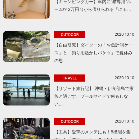
【キャンピングカー】車内に“猫専用”ル
ーム!? 2万円台から借りられる「にゃ…
2020.10.10
OUTDOOR
【自由研究】ダイソーの「お魚計測ケー
ス」と「釣り用活かしバケツ」で夏休み
の思…
2020.10.10
TRAVEL
【リゾート旅行記】 沖縄・伊良部島で家
族と過ごす、プールサイドで何もしな
い…
2020.10.10
OUTDOOR
【工具】愛車のメンテにも！8機能を集