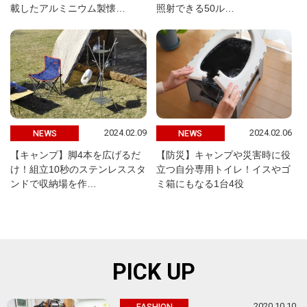
載したアルミニウム製懐…
照射できる50ル…
2024.02.09
2024.02.06
NEWS
NEWS
【キャンプ】脚4本を広げるだ
【防災】キャンプや災害時に役
け！組立10秒のステンレススタ
立つ自分専用トイレ！イスやゴ
ンドで収納場を作…
ミ箱にもなる1台4役
PICK UP
2020.10.10
FASHION