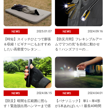
2025.01.07
2024.09.16
NEWS
NEWS
【時短】スイッチひとつで膨張
【防災月間】フレキシブルアー
＆収縮！ビギナーにもおすすめ
ムで“2つの光”を自在に動かせ
したい高密度ウレタン…
る！ハンズフリーの…
2024.06.15
2024.04.01
NEWS
NEWS
【防災】暗闇を広範囲に照ら
【パナソニック】 単1～単4形
す！緊急脱出用ハンマーまで搭
が1本あればいい！最長40時間