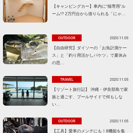
【キャンピングカー】車内に“猫専用”ル
ーム!? 2万円台から借りられる「にゃ…
2020.11.05
OUTDOOR
【自由研究】ダイソーの「お魚計測ケー
ス」と「釣り用活かしバケツ」で夏休み
の思…
2020.11.05
TRAVEL
【リゾート旅行記】 沖縄・伊良部島で家
族と過ごす、プールサイドで何もしな
い…
2020.11.05
OUTDOOR
【工具】愛車のメンテにも！8機能を集