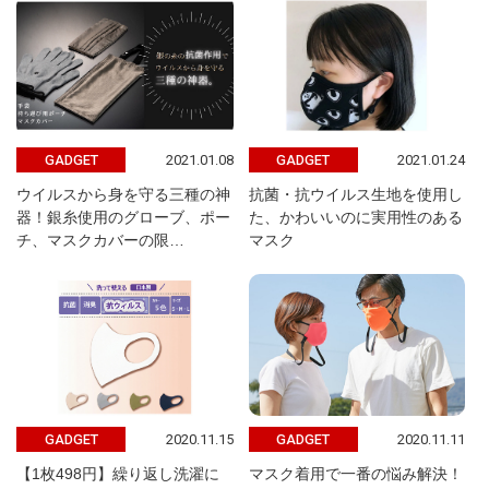
2021.01.08
2021.01.24
GADGET
GADGET
ウイルスから身を守る三種の神
抗菌・抗ウイルス生地を使用し
器！銀糸使用のグローブ、ポー
た、かわいいのに実用性のある
チ、マスクカバーの限…
マスク
2020.11.15
2020.11.11
GADGET
GADGET
【1枚498円】繰り返し洗濯に
マスク着用で一番の悩み解決！