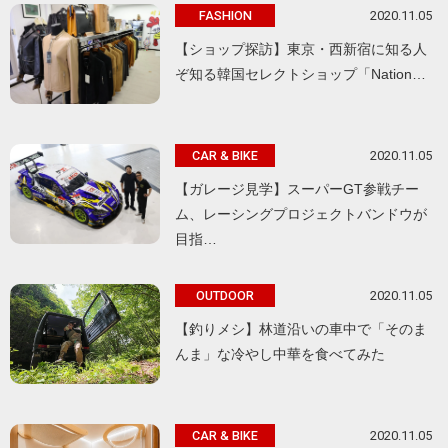
2020.11.05
FASHION
【ショップ探訪】東京・西新宿に知る人
ぞ知る韓国セレクトショップ「Nation…
2020.11.05
CAR & BIKE
【ガレージ見学】スーパーGT参戦チー
ム、レーシングプロジェクトバンドウが
目指…
2020.11.05
OUTDOOR
【釣りメシ】林道沿いの車中で「そのま
んま」な冷やし中華を食べてみた
2020.11.05
CAR & BIKE