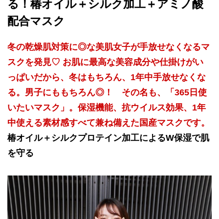
る！椿オイル＋シルク加工＋アミノ酸
配合マスク
冬の乾燥肌対策に◎な美肌女子が手放せなくなるマ
スクを発見♡ お肌に最高な美容成分や仕掛けがい
っぱいだから、冬はもちろん、1年中手放せなくな
る。男子にももちろん◎！ その名も、「365日使
いたいマスク」。保湿機能、抗ウイルス効果、1年
中使える素材感すべて兼ね備えた国産マスクです。
椿オイル＋シルクプロテイン加工によるW保湿で肌
を守る