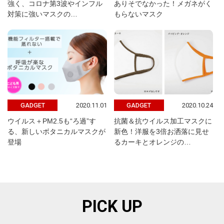
強く、コロナ第3波やインフル
ありそでなかった！メガネがく
対策に強いマスクの…
もらないマスク
2020.11.01
2020.10.24
GADGET
GADGET
ウイルス＋PM2.5も“ろ過”す
抗菌＆抗ウイルス加工マスクに
る、新しいボタニカルマスクが
新色！洋服を3倍お洒落に見せ
登場
るカーキとオレンジの…
PICK UP