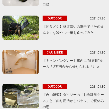
目指…
2021.01.30
OUTDOOR
【釣りメシ】林道沿いの車中で「そのま
んま」な冷やし中華を食べてみた
2021.01.30
CAR & BIKE
【キャンピングカー】車内に“猫専用”ル
ーム!? 2万円台から借りられる「にゃ…
2021.01.30
OUTDOOR
【自由研究】ダイソーの「お魚計測ケー
ス」と「釣り用活かしバケツ」で夏休み
の思…