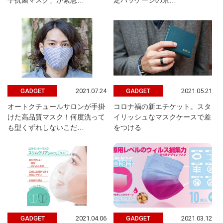
子抗菌マスク」が緊急…
定パッケージの京…
2021.07.24
2021.05.21
GADGET
GADGET
オートクチュールサロンが手掛
コロナ禍の新エチケット。スタ
けた高品質マスク！何度洗って
イリッシュなマスクケースで差
も型くずれしないこだ…
をつける
2021.04.06
2021.03.12
GADGET
GADGET