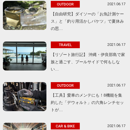
2021.06.17
OUTDOOR
【自由研究】ダイソーの「お魚計測ケー
ス」と「釣り用活かしバケツ」で夏休み
の思…
2021.06.17
TRAVEL
【リゾート旅行記】 沖縄・伊良部島で家
族と過ごす、プールサイドで何もしな
い…
2021.06.17
OUTDOOR
【工具】愛車のメンテにも！8機能を集
約した「デウォルト」の六角レンチセッ
トが…
2021.06.17
CAR & BIKE