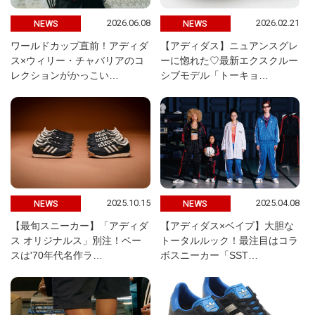
2026.06.08
2026.02.21
NEWS
NEWS
ワールドカップ直前！アディダ
【アディダス】ニュアンスグレ
ス×ウィリー・チャバリアのコ
ーに惚れた♡最新エクスクルー
レクションがかっこい…
シブモデル「トーキョ…
2025.10.15
2025.04.08
NEWS
NEWS
【最旬スニーカー】「アディダ
【アディダス×ベイプ】大胆な
ス オリジナルス」別注！ベー
トータルルック！最注目はコラ
スは'70年代名作ラ…
ボスニーカー「SST…