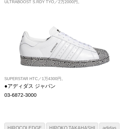
ULTRABOOST S.RDY TYO／2万2000円。
SUPERSTAR HTC／1万4300円。
●アディダス ジャパン
03-6872-3000
HIROCOLEDGE
HIROKO TAKAHASHI
adidas