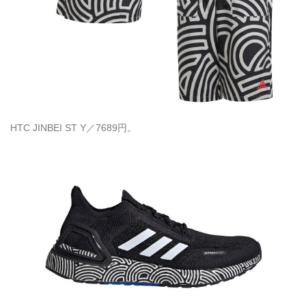
HTC JINBEI ST Y／7689円。