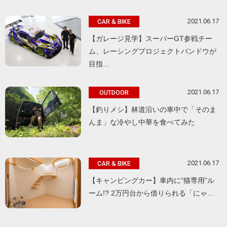
2021.06.17
CAR & BIKE
【ガレージ見学】スーパーGT参戦チー
ム、レーシングプロジェクトバンドウが
目指…
2021.06.17
OUTDOOR
【釣りメシ】林道沿いの車中で「そのま
んま」な冷やし中華を食べてみた
2021.06.17
CAR & BIKE
【キャンピングカー】車内に“猫専用”ル
ーム!? 2万円台から借りられる「にゃ…