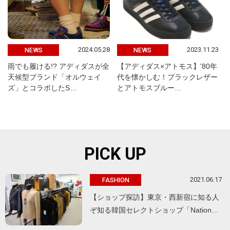
2024.05.28
2023.11.23
NEWS
NEWS
雨でも履ける!? アディダスが全
【アディダス×アトモス】'80年
天候型ブランド「オルウェイ
代を懐かしむ！ブラックレザー
ズ」とコラボしたS…
とアトモスブルー…
PICK UP
2021.06.17
FASHION
【ショップ探訪】東京・西新宿に知る人
ぞ知る韓国セレクトショップ「Nation…