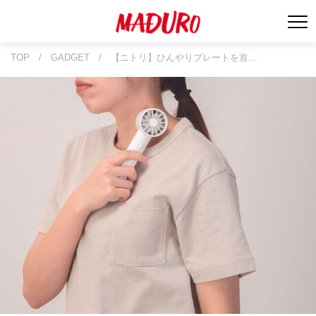
TOP
/
GADGET
/
【ニトリ】ひんやりプレートを首…