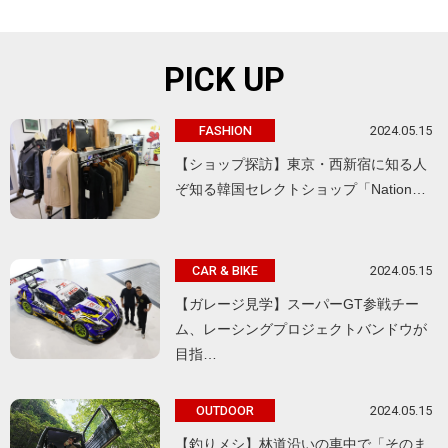
PICK UP
2024.05.15
FASHION
【ショップ探訪】東京・西新宿に知る人
ぞ知る韓国セレクトショップ「Nation…
2024.05.15
CAR & BIKE
【ガレージ見学】スーパーGT参戦チー
ム、レーシングプロジェクトバンドウが
目指…
2024.05.15
OUTDOOR
【釣りメシ】林道沿いの車中で「そのま