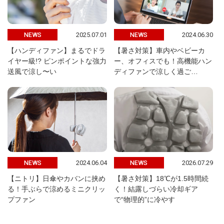
2025.07.01
2024.06.30
NEWS
NEWS
【ハンディファン】まるでドラ
【暑さ対策】車内やベビーカ
イヤー級!? ピンポイントな強力
ー、オフィスでも！高機能ハン
送風で涼し〜い
ディファンで涼しく過ご…
2024.06.04
2026.07.29
NEWS
NEWS
【ニトリ】日傘やカバンに挟め
【暑さ対策】18℃が1.5時間続
る！手ぶらで涼めるミニクリッ
く！結露しづらい冷却ギア
プファン
で“物理的”に冷やす