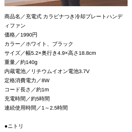
商品名／充電式 カラビナつき冷却プレートハンデ
ィファン
価格／1990円
カラー／ホワイト、ブラック
サイズ／幅5.2×奥行き4.9×高さ18.8cm
重量／約140g
内蔵電池／リチウムイオン電池3.7V
定格消費電力／8W
コード長さ／約1m
充電時間／約5時間
連続使用時間／1～2.5時間
●ニトリ