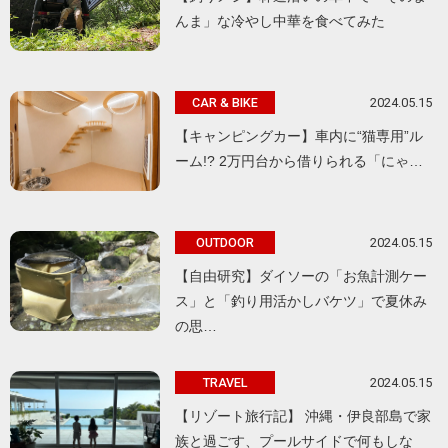
んま」な冷やし中華を食べてみた
2024.05.15
CAR & BIKE
【キャンピングカー】車内に“猫専用”ル
ーム!? 2万円台から借りられる「にゃ…
2024.05.15
OUTDOOR
【自由研究】ダイソーの「お魚計測ケー
ス」と「釣り用活かしバケツ」で夏休み
の思…
2024.05.15
TRAVEL
【リゾート旅行記】 沖縄・伊良部島で家
族と過ごす、プールサイドで何もしな