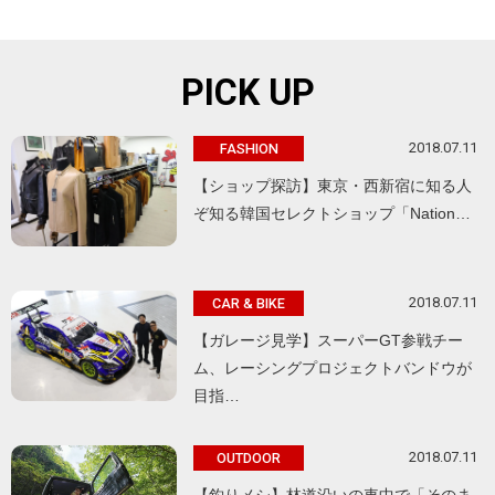
PICK UP
2018.07.11
FASHION
【ショップ探訪】東京・西新宿に知る人
ぞ知る韓国セレクトショップ「Nation…
2018.07.11
CAR & BIKE
【ガレージ見学】スーパーGT参戦チー
ム、レーシングプロジェクトバンドウが
目指…
2018.07.11
OUTDOOR
【釣りメシ】林道沿いの車中で「そのま