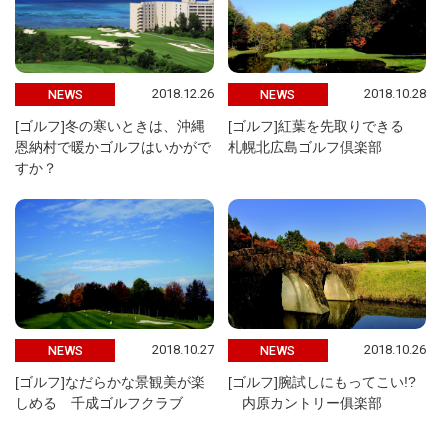
2018.12.26
2018.10.28
NEWS
NEWS
[ゴルフ]冬の寒いときは、沖縄
[ゴルフ]紅葉を先取りできる
恩納村で暖かゴルフはいかがで
札幌北広島ゴルフ倶楽部
すか？
2018.10.27
2018.10.26
NEWS
NEWS
[ゴルフ]なだらかな景観美が楽
[ゴルフ]腕試しにもってこい!?
しめる 千成ゴルフクラブ
内原カントリー俱楽部