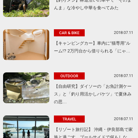
んま」な冷やし中華を食べてみた
2018.07.11
CAR & BIKE
【キャンピングカー】車内に“猫専用”ル
ーム!? 2万円台から借りられる「にゃ…
2018.07.11
OUTDOOR
【自由研究】ダイソーの「お魚計測ケー
ス」と「釣り用活かしバケツ」で夏休み
の思…
2018.07.11
TRAVEL
【リゾート旅行記】 沖縄・伊良部島で家
族と過ごす、プールサイドで何もしな