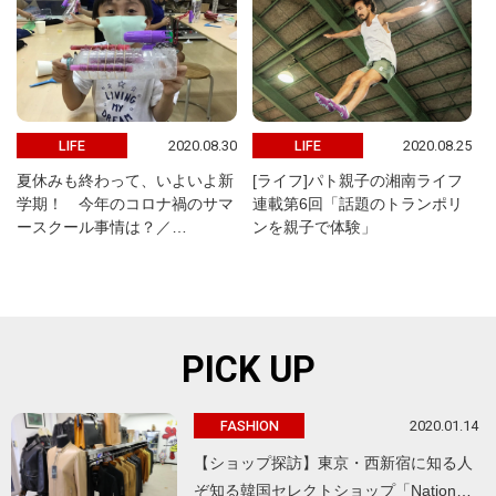
2020.08.30
2020.08.25
LIFE
LIFE
夏休みも終わって、いよいよ新
[ライフ]パト親子の湘南ライフ
学期！ 今年のコロナ禍のサマ
連載第6回「話題のトランポリ
ースクール事情は？／…
ンを親子で体験」
PICK UP
2020.01.14
FASHION
【ショップ探訪】東京・西新宿に知る人
ぞ知る韓国セレクトショップ「Nation…