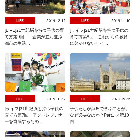
2019.12.15
2019.11.10
LIFE
LIFE
[LIFE]21世紀脳を持つ子供の育
[ライフ]21世紀脳を持つ子供の
て方第9回「IT企業が立ち並ぶ
育て方第8回「これからの教育
都市の生活…
に欠かせないサイ…
2019.10.27
2020.09.25
LIFE
LIFE
[ライフ]21世紀脳を持つ子供の
子供たちが海外で学ぶことが、
育て方第7回「アントレプレナ
なぜ必要なのか？Part1 ／第19
ーを育成するため…
回