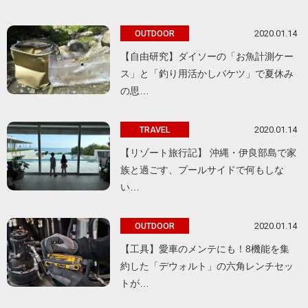
2020.01.14
OUTDOOR
【自由研究】ダイソーの「お魚計測ケー
ス」と「釣り用活かしバケツ」で夏休み
の思…
2020.01.14
TRAVEL
【リゾート旅行記】 沖縄・伊良部島で家
族と過ごす、プールサイドで何もしな
い…
2020.01.14
OUTDOOR
【工具】愛車のメンテにも！8機能を集
約した「デウォルト」の六角レンチセッ
トが…