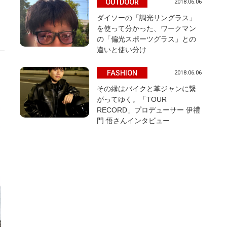
OUTDOOR
2018.06.06
ダイソーの「調光サングラス」
を使って分かった、ワークマン
の「偏光スポーツグラス」との
違いと使い分け
FASHION
2018.06.06
その縁はバイクと革ジャンに繋
がってゆく。「TOUR
RECORD」プロデューサー 伊禮
門 悟さんインタビュー