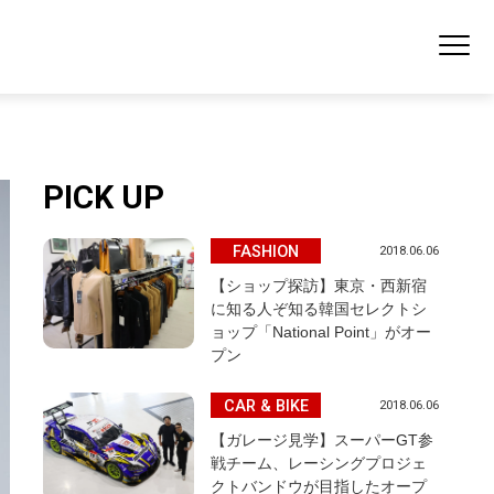
PICK UP
FASHION
2018.06.06
【ショップ探訪】東京・西新宿
に知る人ぞ知る韓国セレクトシ
ョップ「National Point」がオー
プン
CAR & BIKE
2018.06.06
【ガレージ見学】スーパーGT参
戦チーム、レーシングプロジェ
クトバンドウが目指したオープ