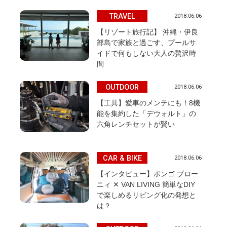
TRAVEL
2018.06.06
【リゾート旅行記】 沖縄・伊良
部島で家族と過ごす、プールサ
イドで何もしない大人の贅沢時
間
OUTDOOR
2018.06.06
【工具】愛車のメンテにも！8機
能を集約した「デウォルト」の
六角レンチセットが賢い
CAR & BIKE
2018.06.06
【インタビュー】ボンゴ ブロー
ニィ ✕ VAN LIVING 簡単なDIY
で楽しめるリビング化の発想と
は？