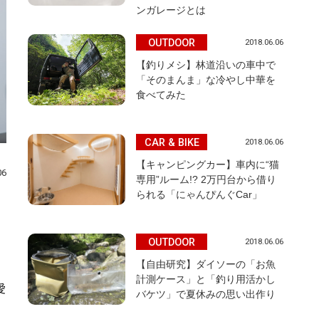
ンガレージとは
OUTDOOR
2018.06.06
【釣りメシ】林道沿いの車中で
「そのまんま」な冷やし中華を
食べてみた
CAR & BIKE
2018.06.06
【キャンピングカー】車内に“猫
06
専用”ルーム!? 2万円台から借り
られる「にゃんぴんぐCar」
OUTDOOR
2018.06.06
【自由研究】ダイソーの「お魚
計測ケース」と「釣り用活かし
愛
バケツ」で夏休みの思い出作り