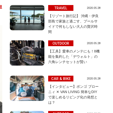
紐
TRAVEL
2020.05.28
【リゾート旅行記】 沖縄・伊良
部島で家族と過ごす、プールサ
イドで何もしない大人の贅沢時
間
OUTDOOR
2020.05.28
【工具】愛車のメンテにも！8機
能を集約した「デウォルト」の
六角レンチセットが賢い
CAR & BIKE
2020.05.28
【インタビュー】ボンゴ ブロー
ニィ ✕ VAN LIVING 簡単なDIY
で楽しめるリビング化の発想と
は？