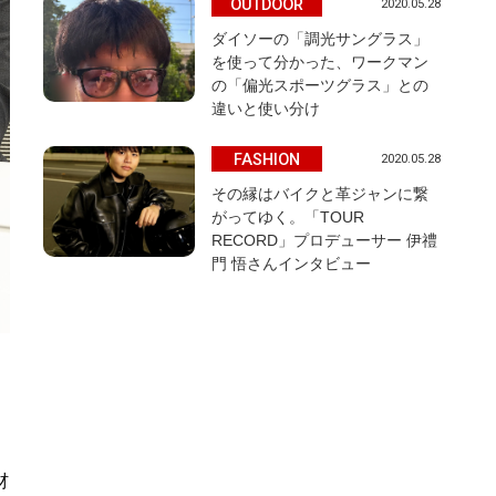
OUTDOOR
2020.05.28
ダイソーの「調光サングラス」
を使って分かった、ワークマン
の「偏光スポーツグラス」との
違いと使い分け
FASHION
2020.05.28
その縁はバイクと革ジャンに繋
がってゆく。「TOUR
RECORD」プロデューサー 伊禮
門 悟さんインタビュー
材