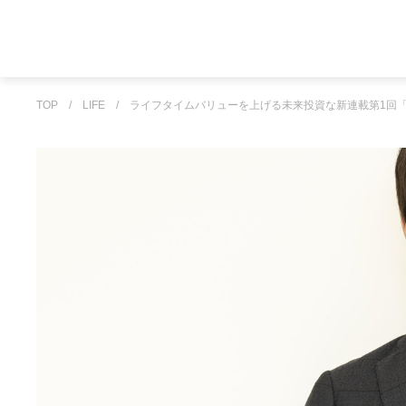
TOP
/
LIFE
/
ライフタイムバリューを上げる未来投資な新連載第1回「