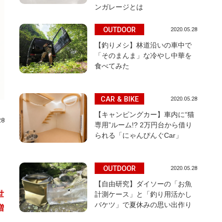
ンガレージとは
OUTDOOR
2020.05.28
【釣りメシ】林道沿いの車中で
「そのまんま」な冷やし中華を
食べてみた
CAR & BIKE
2020.05.28
【キャンピングカー】車内に“猫
28
専用”ルーム!? 2万円台から借り
られる「にゃんぴんぐCar」
OUTDOOR
2020.05.28
【自由研究】ダイソーの「お魚
世
計測ケース」と「釣り用活かし
バケツ」で夏休みの思い出作り
増