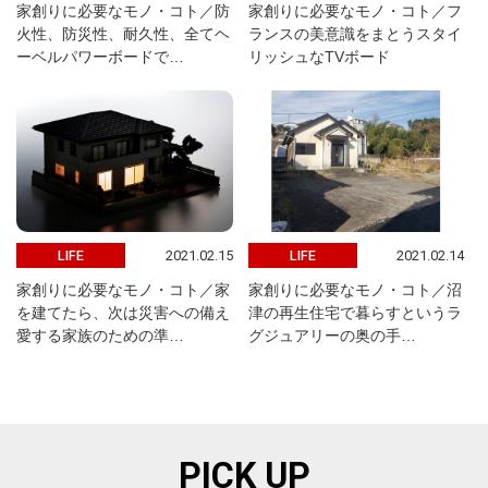
家創りに必要なモノ・コト／防
家創りに必要なモノ・コト／フ
火性、防災性、耐久性、全てヘ
ランスの美意識をまとうスタイ
ーベルパワーボードで…
リッシュなTVボード
2021.02.15
2021.02.14
LIFE
LIFE
家創りに必要なモノ・コト／家
家創りに必要なモノ・コト／沼
を建てたら、次は災害への備え
津の再生住宅で暮らすというラ
愛する家族のための準…
グジュアリーの奥の手…
PICK UP