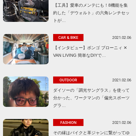
【工具】愛車のメンテにも！8機能を集
約した「デウォルト」の六角レンチセッ
トが…
2021.02.06
CAR & BIKE
【インタビュー】ボンゴ ブローニィ ✕
VAN LIVING 簡単なDIYで…
2021.02.06
OUTDOOR
ダイソーの「調光サングラス」を使って
分かった、ワークマンの「偏光スポーツ
グラ…
2021.02.06
FASHION
その縁はバイクと革ジャンに繋がってゆ