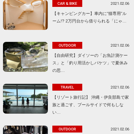
2021.02.06
CAR & BIKE
【キャンピングカー】車内に“猫専用”ル
ーム!? 2万円台から借りられる「にゃ…
2021.02.06
OUTDOOR
【自由研究】ダイソーの「お魚計測ケー
ス」と「釣り用活かしバケツ」で夏休み
の思…
2021.02.06
TRAVEL
【リゾート旅行記】 沖縄・伊良部島で家
族と過ごす、プールサイドで何もしな
い…
2021.02.06
OUTDOOR