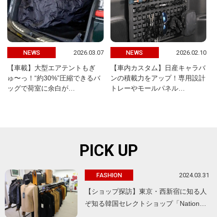
2026.03.07
2026.02.10
NEWS
NEWS
【車載】大型エアテントもぎ
【車内カスタム】日産キャラバ
ゅ〜っ！“約30%”圧縮できるバ
ンの積載力をアップ！専用設計
ッグで荷室に余白が…
トレーやモールパネル…
PICK UP
2024.03.31
FASHION
【ショップ探訪】東京・西新宿に知る人
ぞ知る韓国セレクトショップ「Nation…