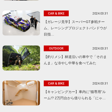
2024.03.31
CAR & BIKE
【ガレージ見学】スーパーGT参戦チー
ム、レーシングプロジェクトバンドウが
目指…
2024.03.31
OUTDOOR
【釣りメシ】林道沿いの車中で「そのま
んま」な冷やし中華を食べてみた
2024.03.31
CAR & BIKE
【キャンピングカー】車内に“猫専用”ル
ーム!? 2万円台から借りられる「にゃ…