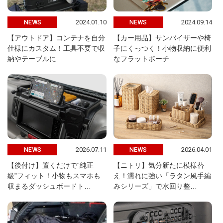
2024.01.10
2024.09.14
NEWS
NEWS
【アウトドア】コンテナを自分
【カー用品】サンバイザーや椅
仕様にカスタム！工具不要で収
子にくっつく！小物収納に便利
納やテーブルに
なフラットポーチ
2026.07.11
2026.04.01
NEWS
NEWS
【後付け】置くだけで“純正
【ニトリ】気分新たに模様替
級”フィット！小物もスマホも
え！濡れに強い「ラタン風手編
収まるダッシュボードト…
みシリーズ」で水回り整…