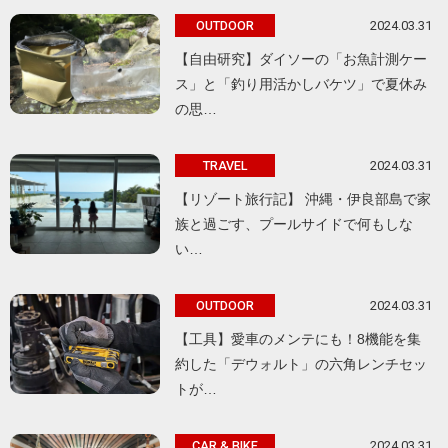
2024.03.31
OUTDOOR
【自由研究】ダイソーの「お魚計測ケー
ス」と「釣り用活かしバケツ」で夏休み
の思…
2024.03.31
TRAVEL
【リゾート旅行記】 沖縄・伊良部島で家
族と過ごす、プールサイドで何もしな
い…
2024.03.31
OUTDOOR
【工具】愛車のメンテにも！8機能を集
約した「デウォルト」の六角レンチセッ
トが…
2024.03.31
CAR & BIKE