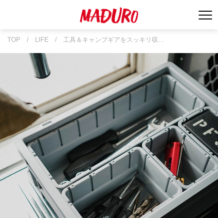
TOP
/
LIFE
/
工具＆キャンプギアをスッキリ収…