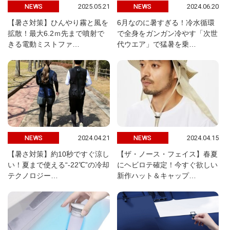
2025.05.21
2024.06.20
NEWS
NEWS
【暑さ対策】ひんやり霧と風を
6月なのに暑すぎる！冷水循環
拡散！最大6.2ｍ先まで噴射で
で全身をガンガン冷やす「次世
きる電動ミストファ…
代ウエア」で猛暑を乗…
2024.04.21
2024.04.15
NEWS
NEWS
【暑さ対策】約10秒ですぐ涼し
【ザ・ノース・フェイス】春夏
い！夏まで使える“-22℃”の冷却
にヘビロテ確定！今すぐ欲しい
テクノロジー…
新作ハット＆キャップ…