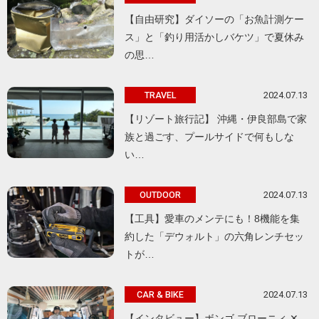
【自由研究】ダイソーの「お魚計測ケー
ス」と「釣り用活かしバケツ」で夏休み
の思…
2024.07.13
TRAVEL
【リゾート旅行記】 沖縄・伊良部島で家
族と過ごす、プールサイドで何もしな
い…
2024.07.13
OUTDOOR
【工具】愛車のメンテにも！8機能を集
約した「デウォルト」の六角レンチセッ
トが…
2024.07.13
CAR & BIKE
【インタビュー】ボンゴ ブローニィ ✕