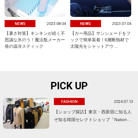
2023.08.04
2023.07.04
NEWS
NEWS
【暑さ対策】キンキンが続く不
【カー用品】サンシェードをフ
思議な氷のう！魔法瓶メーカー
ックで簡単装着！6層断熱材で
発の温冷スティック
太陽光をシャットアウ…
PICK UP
2024.07.13
FASHION
【ショップ探訪】東京・西新宿に知る人
ぞ知る韓国セレクトショップ「Nation…