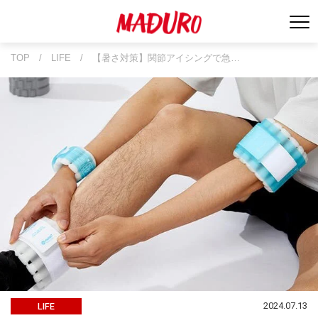
TOP
/
LIFE
/
【暑さ対策】関節アイシングで急…
2024.07.13
LIFE