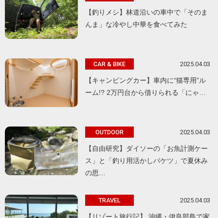
【釣りメシ】林道沿いの車中で「そのま
んま」な冷やし中華を食べてみた
2025.04.03
CAR & BIKE
【キャンピングカー】車内に“猫専用”ル
ーム!? 2万円台から借りられる「にゃ…
2025.04.03
OUTDOOR
【自由研究】ダイソーの「お魚計測ケー
ス」と「釣り用活かしバケツ」で夏休み
の思…
2025.04.03
TRAVEL
【リゾート旅行記】 沖縄・伊良部島で家