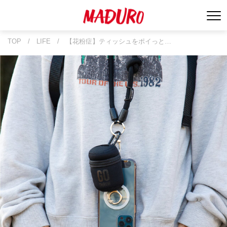
TOP
/
LIFE
/
【花粉症】ティッシュをポイっと…