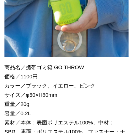
商品名／携帯ゴミ箱 GO THROW
価格／1100円
カラー／ブラック、イエロー、ピンク
サイズ／φ60×H80mm
重量／20g
容量／0.2L
素材／本体：表面ポリエステル100%、中材：
SBR、裏面：ポリエステル100% ファスナー：ナ