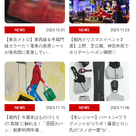
2025.12.01
2025.11.25
NEWS
NEWS
【東京メトロ】東西線＆半蔵門
【都内クリスマスイベント3
線カラーだ！電車の座席シート
選】上野、芝公園、神宮外苑で
が座布団に変身してい…
ホリデーシーズン満喫♡
2025.11.13
2025.11.06
NEWS
NEWS
【都内】今週末はものづくり
【冬レジャー】バートン×フラ
の“真髄”に触れる！「𠮷田カバ
グメントがコラボ！藤原ヒロシ
ン」創業90周年展…
氏の“スノボー愛”が…