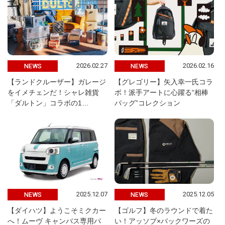
2026.02.27
2026.02.16
NEWS
NEWS
【ランドクルーザー】ガレージ
【グレゴリー】矢入幸一氏コラ
をイメチェンだ！シャレ雑貨
ボ！派手アートに心躍る“相棒
「ダルトン」コラボの1…
バッグ”コレクション
2025.12.07
2025.12.05
NEWS
NEWS
【ダイハツ】ようこそミクカー
【ゴルフ】冬のラウンドで着た
へ！ムーヴ キャンバス専用パ
い！アッソブ×バックワーズの