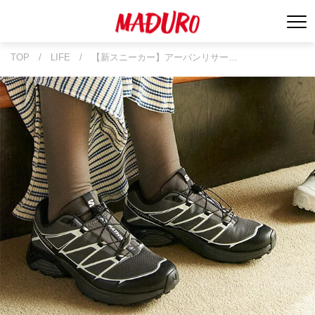
TOP
/
LIFE
/
【新スニーカー】アーバンリサー…