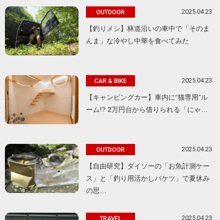
2025.04.23
OUTDOOR
【釣りメシ】林道沿いの車中で「そのま
んま」な冷やし中華を食べてみた
2025.04.23
CAR & BIKE
【キャンピングカー】車内に“猫専用”ル
ーム!? 2万円台から借りられる「にゃ…
2025.04.23
OUTDOOR
【自由研究】ダイソーの「お魚計測ケー
ス」と「釣り用活かしバケツ」で夏休み
の思…
2025.04.23
TRAVEL