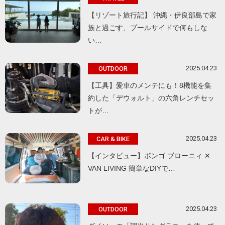
【リゾート旅行記】 沖縄・伊良部島で家
族と過ごす、プールサイドで何もしな
い…
2025.04.23
OUTDOOR
【工具】愛車のメンテにも！8機能を集
約した「デウォルト」の六角レンチセッ
トが…
2025.04.23
CAR & BIKE
【インタビュー】ボンゴ ブローニィ ✕
VAN LIVING 簡単なDIYで…
2025.04.23
OUTDOOR