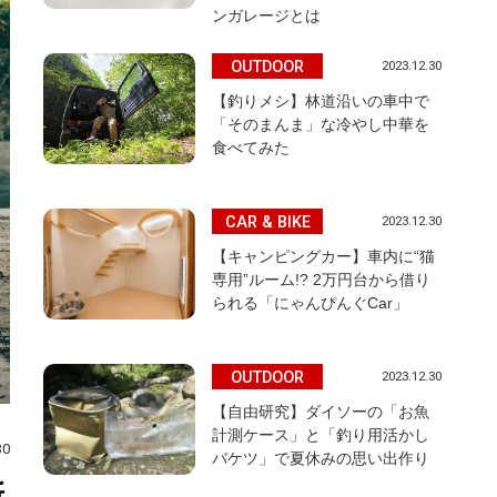
ンガレージとは
OUTDOOR
2023.12.30
【釣りメシ】林道沿いの車中で
「そのまんま」な冷やし中華を
食べてみた
CAR & BIKE
2023.12.30
【キャンピングカー】車内に“猫
専用”ルーム!? 2万円台から借り
られる「にゃんぴんぐCar」
OUTDOOR
2023.12.30
【自由研究】ダイソーの「お魚
計測ケース」と「釣り用活かし
30
バケツ」で夏休みの思い出作り
新