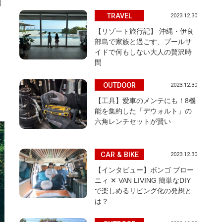
TRAVEL
2023.12.30
【リゾート旅行記】 沖縄・伊良
部島で家族と過ごす、プールサ
イドで何もしない大人の贅沢時
間
OUTDOOR
2023.12.30
【工具】愛車のメンテにも！8機
能を集約した「デウォルト」の
六角レンチセットが賢い
CAR & BIKE
2023.12.30
【インタビュー】ボンゴ ブロー
ニィ ✕ VAN LIVING 簡単なDIY
で楽しめるリビング化の発想と
は？