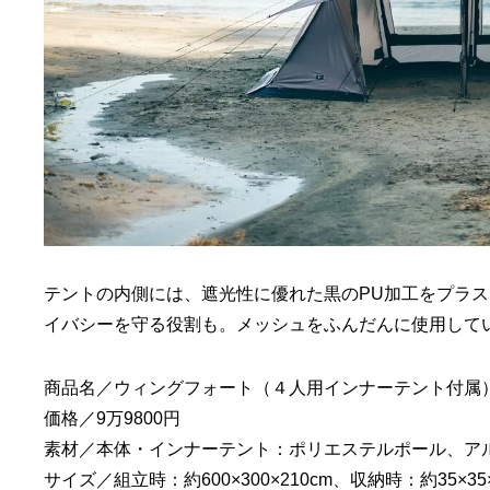
テントの内側には、遮光性に優れた黒のPU加工をプラ
イバシーを守る役割も。メッシュをふんだんに使用して
商品名／ウィングフォート（４人用インナーテント付属
価格／9万9800円
素材／本体・インナーテント：ポリエステルポール、ア
サイズ／組立時：約600×300×210cm、収納時：約35×3