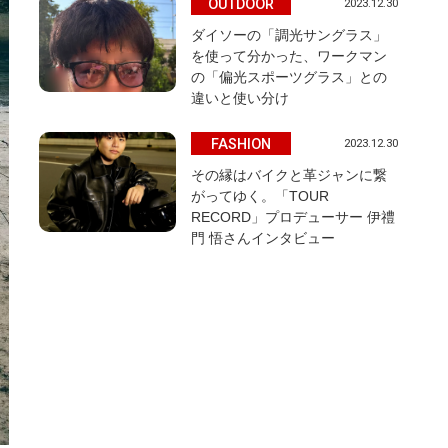
OUTDOOR
2023.12.30
ダイソーの「調光サングラス」
を使って分かった、ワークマン
の「偏光スポーツグラス」との
違いと使い分け
FASHION
2023.12.30
その縁はバイクと革ジャンに繋
がってゆく。「TOUR
RECORD」プロデューサー 伊禮
門 悟さんインタビュー