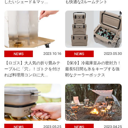
したいシェード＆マッ…
も快適な2ルームテント
2023.10.16
2023.05.30
NEWS
NEWS
【ロゴス】大人気の折り畳みテ
【保冷】冷蔵庫並みの密封力！
ーブルに「穴」！ゴトクを付け
最長5日間も氷をキープする強
れば料理用コンロに大…
靭なクーラーボックス
2023.05.25
2023.04.25
NEWS
NEWS