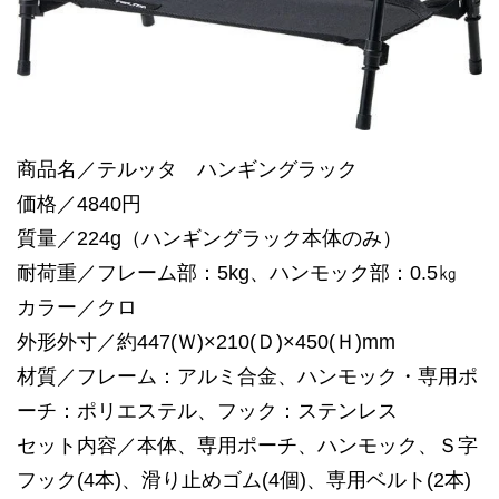
商品名／テルッタ ハンギングラック
価格／4840円
質量／224g（ハンギングラック本体のみ）
耐荷重／フレーム部：5kg、ハンモック部：0.5㎏
カラー／クロ
外形外寸／約447(Ｗ)×210(Ｄ)×450(Ｈ)mm
材質／フレーム：アルミ合金、ハンモック・専用ポ
ーチ：ポリエステル、フック：ステンレス
セット内容／本体、専用ポーチ、ハンモック、Ｓ字
フック(4本)、滑り止めゴム(4個)、専用ベルト(2本)