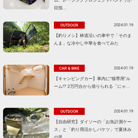
目指…
2024.01.19
OUTDOOR
【釣りメシ】林道沿いの車中で「そのま
んま」な冷やし中華を食べてみた
2024.01.19
CAR & BIKE
【キャンピングカー】車内に“猫専用”ル
ーム!? 2万円台から借りられる「にゃ…
2024.01.19
OUTDOOR
【自由研究】ダイソーの「お魚計測ケー
ス」と「釣り用活かしバケツ」で夏休み
の思…