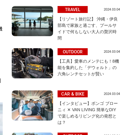
TRAVEL
2024.03.04
【リゾート旅行記】 沖縄・伊良
部島で家族と過ごす、プールサ
機
イドで何もしない大人の贅沢時
間
OUTDOOR
2024.03.04
【工具】愛車のメンテにも！8機
能を集約した「デウォルト」の
六角レンチセットが賢い
利
CAR & BIKE
2024.03.04
【インタビュー】ボンゴ ブロー
ニィ ✕ VAN LIVING 簡単なDIY
で楽しめるリビング化の発想と
は？