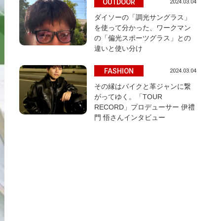
OUTDOOR
2024.03.04
ダイソーの「調光サングラス」
を使って分かった、ワークマン
の「偏光スポーツグラス」との
違いと使い分け
FASHION
2024.03.04
その縁はバイクと革ジャンに繋
がってゆく。「TOUR
RECORD」プロデューサー 伊禮
門 悟さんインタビュー