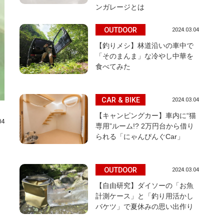
ンガレージとは
OUTDOOR
2024.03.04
【釣りメシ】林道沿いの車中で
「そのまんま」な冷やし中華を
食べてみた
CAR & BIKE
2024.03.04
【キャンピングカー】車内に“猫
04
専用”ルーム!? 2万円台から借り
られる「にゃんぴんぐCar」
ラ
OUTDOOR
2024.03.04
【自由研究】ダイソーの「お魚
計測ケース」と「釣り用活かし
バケツ」で夏休みの思い出作り