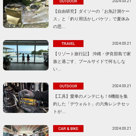
2024.03.21
OUTDOOR
【自由研究】ダイソーの「お魚計測ケー
ス」と「釣り用活かしバケツ」で夏休み
の思…
2024.03.21
TRAVEL
【リゾート旅行記】 沖縄・伊良部島で家
族と過ごす、プールサイドで何もしな
い…
2024.03.21
OUTDOOR
【工具】愛車のメンテにも！8機能を集
約した「デウォルト」の六角レンチセッ
トが…
2024.03.21
CAR & BIKE