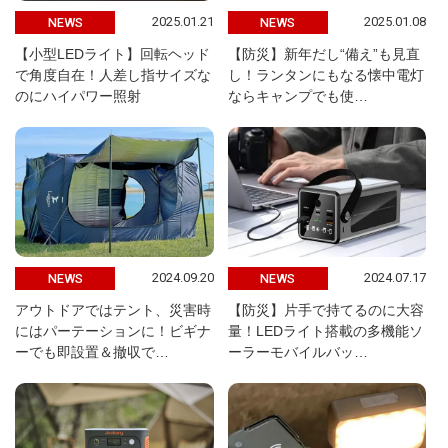
2025.01.21
2025.01.08
NEWS
NEWS
【小型LEDライト】回転ヘッド
【防災】新年だし“備え”も見直
で角度自在！人差し指サイズな
し！ランタンにもなる懐中電灯
のにハイパワー照射
ならキャンプでも使…
2024.09.20
2024.07.17
NEWS
NEWS
アウトドアではテント、災害時
【防災】片手で持てるのに大容
にはパーテーションに！ビギナ
量！LEDライト搭載の多機能ソ
ーでも即設置＆撤収で…
ーラーモバイルバッ…