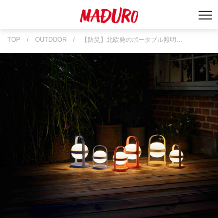
TOP
/
OUTDOOR
/
【防災】北欧発のポータブル照明…