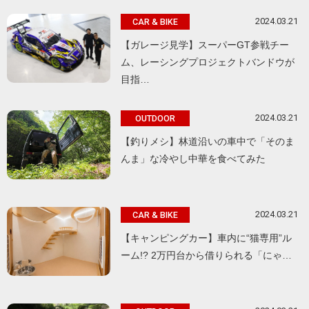
2024.03.21
CAR & BIKE
【ガレージ見学】スーパーGT参戦チー
ム、レーシングプロジェクトバンドウが
目指…
2024.03.21
OUTDOOR
【釣りメシ】林道沿いの車中で「そのま
んま」な冷やし中華を食べてみた
2024.03.21
CAR & BIKE
【キャンピングカー】車内に“猫専用”ル
ーム!? 2万円台から借りられる「にゃ…