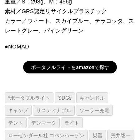
重量／S：298g、M：456g
素材／GRS認定リサイクルプラスチック
カラー／ウィート、スカイブルー、テラコッタ、ス
レートグレー、パイングリーン
●NOMAD
ポータブルライトをamazonで探す
*ポータブルライト
SDGs
キャンドル
キャンプ
サスティナブル
ソーラー充電
テント
デンマーク
ライト
ローゼンダール社 コペンハーゲン
災害
荒井隆一