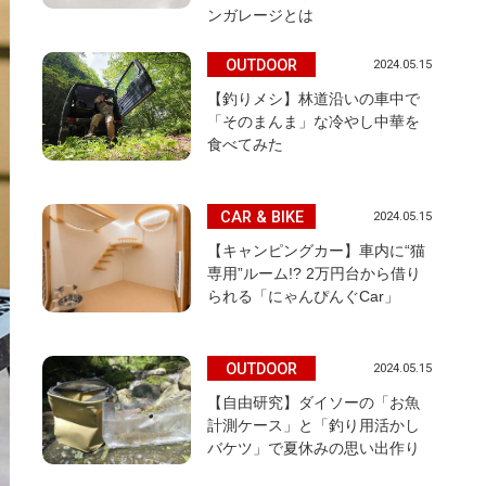
ンガレージとは
OUTDOOR
2024.05.15
【釣りメシ】林道沿いの車中で
「そのまんま」な冷やし中華を
食べてみた
CAR & BIKE
2024.05.15
【キャンピングカー】車内に“猫
専用”ルーム!? 2万円台から借り
られる「にゃんぴんぐCar」
OUTDOOR
2024.05.15
【自由研究】ダイソーの「お魚
計測ケース」と「釣り用活かし
バケツ」で夏休みの思い出作り