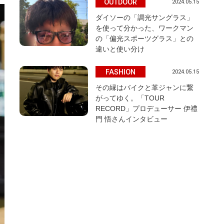
OUTDOOR
2024.05.15
ダイソーの「調光サングラス」
を使って分かった、ワークマン
の「偏光スポーツグラス」との
違いと使い分け
FASHION
2024.05.15
その縁はバイクと革ジャンに繋
がってゆく。「TOUR
RECORD」プロデューサー 伊禮
門 悟さんインタビュー