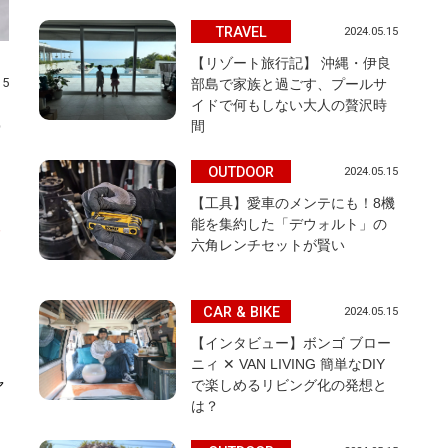
TRAVEL
2024.05.15
【リゾート旅行記】 沖縄・伊良
15
部島で家族と過ごす、プールサ
イドで何もしない大人の贅沢時
め
間
OUTDOOR
2024.05.15
【工具】愛車のメンテにも！8機
能を集約した「デウォルト」の
六角レンチセットが賢い
CAR & BIKE
2024.05.15
【インタビュー】ボンゴ ブロー
ニィ ✕ VAN LIVING 簡単なDIY
ャ
で楽しめるリビング化の発想と
は？