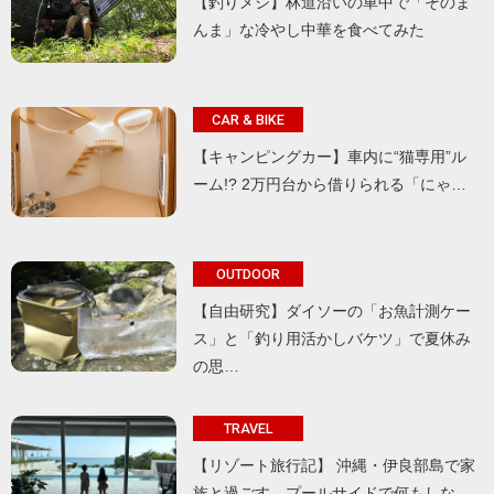
【釣りメシ】林道沿いの車中で「そのま
んま」な冷やし中華を食べてみた
CAR & BIKE
【キャンピングカー】車内に“猫専用”ル
ーム!? 2万円台から借りられる「にゃ…
OUTDOOR
【自由研究】ダイソーの「お魚計測ケー
ス」と「釣り用活かしバケツ」で夏休み
の思…
TRAVEL
【リゾート旅行記】 沖縄・伊良部島で家
族と過ごす、プールサイドで何もしな