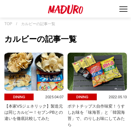
TOP
/
カルビーの記事一覧
カルビーの記事一覧
2025.04.07
2022.05.13
DINING
DINING
【本家VSジェネリック】製造元
ポテトチップス自作味変！うす
は同じカルビー！セブンPBとの
しお味を「味海苔」と「韓国海
違いを徹底比較してみた
苔」で、のりしお味にしてみた
ら