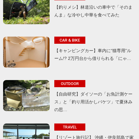
【釣りメシ】林道沿いの車中で「そのま
んま」な冷やし中華を食べてみた
CAR & BIKE
【キャンピングカー】車内に“猫専用”ル
ーム!? 2万円台から借りられる「にゃ…
OUTDOOR
【自由研究】ダイソーの「お魚計測ケー
ス」と「釣り用活かしバケツ」で夏休み
の思…
TRAVEL
【リゾート旅行記】 沖縄・伊良部島で家