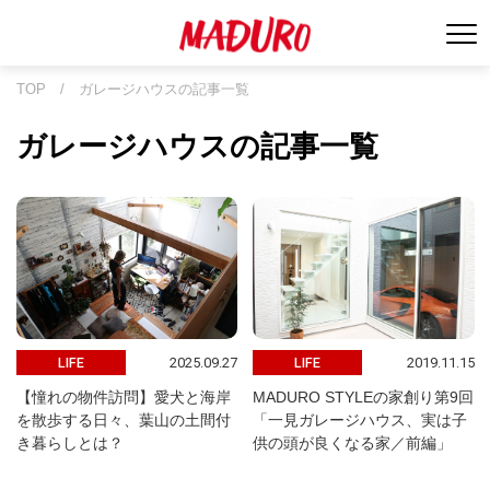
TOP
/
ガレージハウスの記事一覧
ガレージハウスの記事一覧
2025.09.27
2019.11.15
LIFE
LIFE
【憧れの物件訪問】愛犬と海岸
MADURO STYLEの家創り第9回
を散歩する日々、葉山の土間付
「一見ガレージハウス、実は子
き暮らしとは？
供の頭が良くなる家／前編」