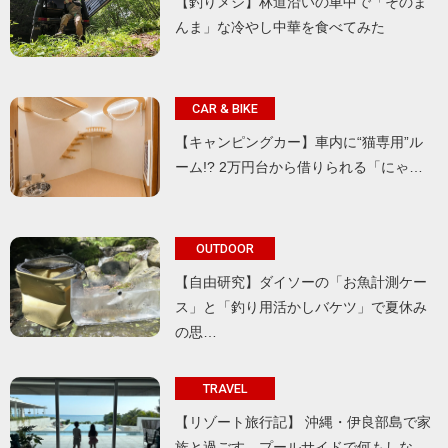
【釣りメシ】林道沿いの車中で「そのま
んま」な冷やし中華を食べてみた
CAR & BIKE
【キャンピングカー】車内に“猫専用”ル
ーム!? 2万円台から借りられる「にゃ…
OUTDOOR
【自由研究】ダイソーの「お魚計測ケー
ス」と「釣り用活かしバケツ」で夏休み
の思…
TRAVEL
【リゾート旅行記】 沖縄・伊良部島で家
族と過ごす、プールサイドで何もしな